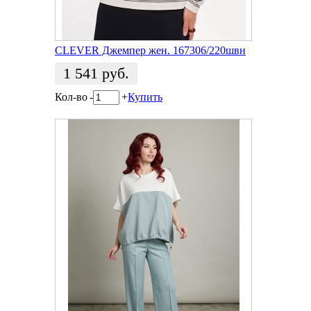
CLEVER Джемпер жен. 167306/220швн
1 541
руб.
Кол-во
-
+
Купить