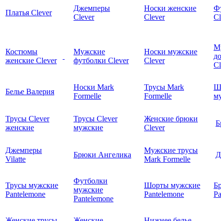
Джемперы
Носки женские
Ф
Платья Clever
Clever
Clever
Cl
М
Костюмы
Мужские
Носки мужские
д
женские Clever
футболки Clever
Clever
C
Носки Mark
Трусы Mark
Ш
Белье Валерия
Formelle
Formelle
м
Трусы Clever
Трусы Clever
Женские брюки
Б
женские
мужские
Clever
Джемперы
Мужские трусы
Брюки Ангелика
Д
Vilatte
Mark Formelle
Футболки
Трусы мужские
Шорты мужские
Б
мужские
Pantelemone
Pantelemone
Pa
Pantelemone
Женские трусы
Женские
Нижнее белье