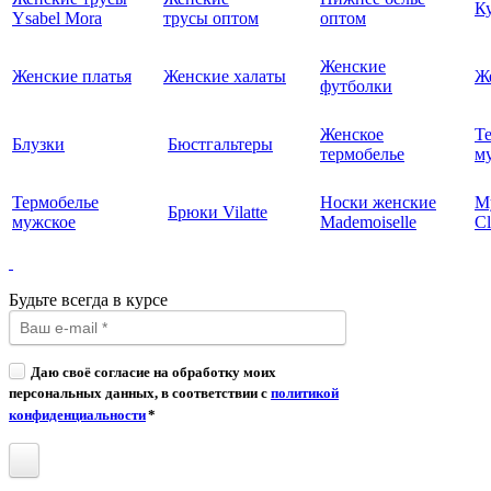
К
Ysabel Mora
трусы оптом
оптом
Женские
Женские платья
Женские халаты
Ж
футболки
Женское
Т
Блузки
Бюстгальтеры
термобелье
му
Термобелье
Носки женские
М
Брюки Vilatte
мужское
Mademoiselle
Cl
Будьте всегда в курсе
Даю своё согласие на обработку моих
персональных данных, в соответствии с
политикой
конфиденциальности
*