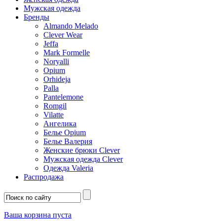
Мужская одежда
Бренды
Almando Melado
Clever Wear
Jeffa
Mark Formelle
Noryalli
Opium
Orhideja
Palla
Pantelemone
Romgil
Vilatte
Ангелика
Белье Opium
Белье Валерия
Женские брюки Clever
Мужская одежда Clever
Одежда Valeria
Распродажа
Ваша корзина пуста