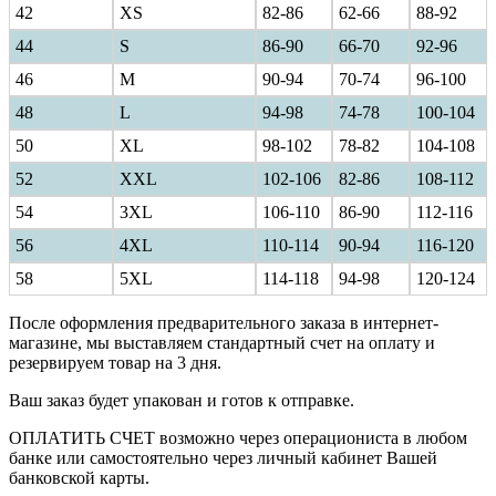
42
XS
82-86
62-66
88-92
44
S
86-90
66-70
92-96
46
M
90-94
70-74
96-100
48
L
94-98
74-78
100-104
50
XL
98-102
78-82
104-108
52
XXL
102-106
82-86
108-112
54
3XL
106-110
86-90
112-116
56
4XL
110-114
90-94
116-120
58
5XL
114-118
94-98
120-124
После оформления предварительного заказа в интернет-
магазине, мы выставляем стандартный счет на оплату и
резервируем товар на 3 дня.
Ваш заказ будет упакован и готов к отправке.
ОПЛАТИТЬ СЧЕТ возможно через операциониста в любом
банке или самостоятельно через личный кабинет Вашей
банковской карты.