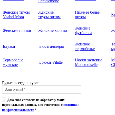
Pantelemone
Женские трусы
Женские
Нижнее белье
К
Ysabel Mora
трусы оптом
оптом
Женские
Женские платья
Женские халаты
Ж
футболки
Женское
Т
Блузки
Бюстгальтеры
термобелье
му
Термобелье
Носки женские
М
Брюки Vilatte
мужское
Mademoiselle
Cl
Будьте всегда в курсе
Даю своё согласие на обработку моих
персональных данных, в соответствии с
политикой
конфиденциальности
*