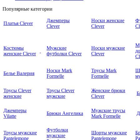
Популярные категории
Джемперы
Носки женские
Ф
Платья Clever
Clever
Clever
Cl
М
Костюмы
Мужские
Носки мужские
д
женские Clever
футболки Clever
Clever
C
Носки Mark
Трусы Mark
Ш
Белье Валерия
Formelle
Formelle
м
Трусы Clever
Трусы Clever
Женские брюки
Б
женские
мужские
Clever
Джемперы
Мужские трусы
Брюки Ангелика
Д
Vilatte
Mark Formelle
Футболки
Трусы мужские
Шорты мужские
Б
мужские
Pantelemone
Pantelemone
Pa