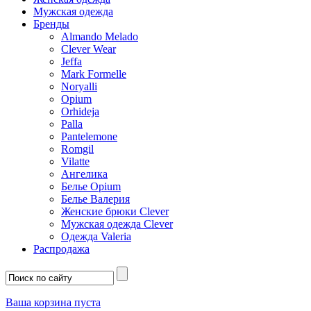
Мужская одежда
Бренды
Almando Melado
Clever Wear
Jeffa
Mark Formelle
Noryalli
Opium
Orhideja
Palla
Pantelemone
Romgil
Vilatte
Ангелика
Белье Opium
Белье Валерия
Женские брюки Clever
Мужская одежда Clever
Одежда Valeria
Распродажа
Ваша корзина пуста