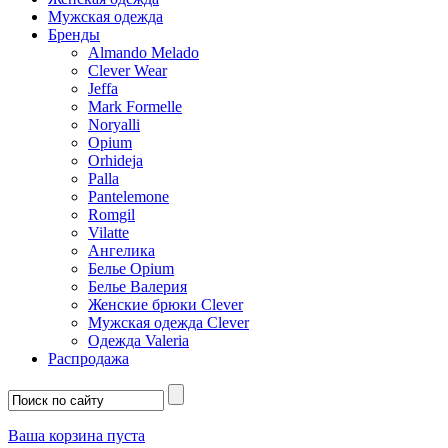
Мужская одежда
Бренды
Almando Melado
Clever Wear
Jeffa
Mark Formelle
Noryalli
Opium
Orhideja
Palla
Pantelemone
Romgil
Vilatte
Ангелика
Белье Opium
Белье Валерия
Женские брюки Clever
Мужская одежда Clever
Одежда Valeria
Распродажа
Ваша корзина пуста