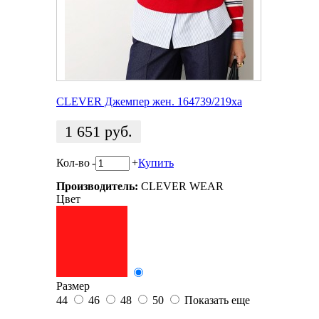
CLEVER Джемпер жен. 164739/219ха
1 651
руб.
Кол-во
-
+
Купить
Производитель:
CLEVER WEAR
Цвет
Размер
44
46
48
50
Показать еще