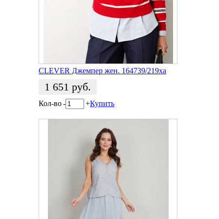
CLEVER Джемпер жен. 164739/219ха
1 651
руб.
Кол-во
-
+
Купить