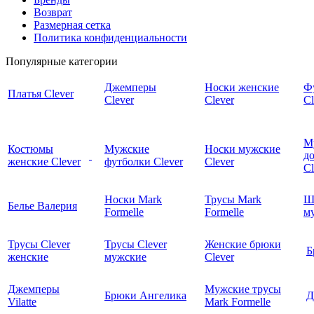
Возврат
Размерная сетка
Политика конфиденциальности
Популярные категории
Джемперы
Носки женские
Ф
Платья Clever
Clever
Clever
Cl
М
Костюмы
Мужские
Носки мужские
д
женские Clever
футболки Clever
Clever
C
Носки Mark
Трусы Mark
Ш
Белье Валерия
Formelle
Formelle
м
Трусы Clever
Трусы Clever
Женские брюки
Б
женские
мужские
Clever
Джемперы
Мужские трусы
Брюки Ангелика
Д
Vilatte
Mark Formelle