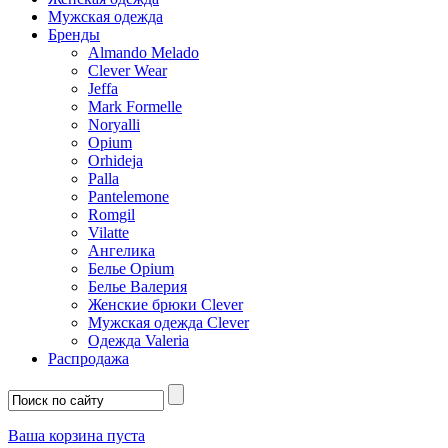
Мужская одежда
Бренды
Almando Melado
Clever Wear
Jeffa
Mark Formelle
Noryalli
Opium
Orhideja
Palla
Pantelemone
Romgil
Vilatte
Ангелика
Белье Opium
Белье Валерия
Женские брюки Clever
Мужская одежда Clever
Одежда Valeria
Распродажа
Ваша корзина пуста