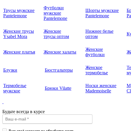
Футболки
Трусы мужские
Шорты мужские
Б
мужские
Pantelemone
Pantelemone
Pa
Pantelemone
Женские трусы
Женские
Нижнее белье
К
Ysabel Mora
трусы оптом
оптом
Женские
Женские платья
Женские халаты
Ж
футболки
Женское
Т
Блузки
Бюстгальтеры
термобелье
му
Термобелье
Носки женские
М
Брюки Vilatte
мужское
Mademoiselle
Cl
Будьте всегда в курсе
Даю своё согласие на обработку моих