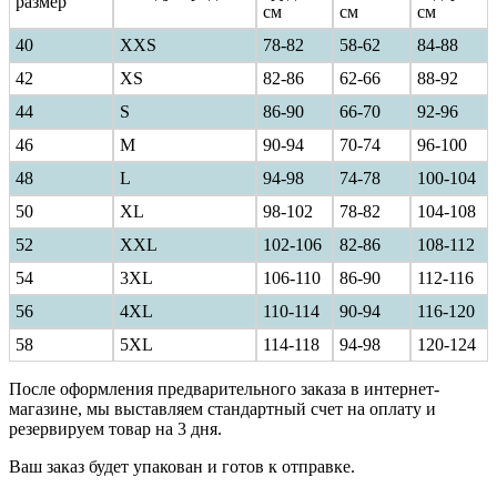
размер
см
см
см
40
ХXS
78-82
58-62
84-88
42
XS
82-86
62-66
88-92
44
S
86-90
66-70
92-96
46
M
90-94
70-74
96-100
48
L
94-98
74-78
100-104
50
XL
98-102
78-82
104-108
52
XXL
102-106
82-86
108-112
54
3XL
106-110
86-90
112-116
56
4XL
110-114
90-94
116-120
58
5XL
114-118
94-98
120-124
После оформления предварительного заказа в интернет-
магазине, мы выставляем стандартный счет на оплату и
резервируем товар на 3 дня.
Ваш заказ будет упакован и готов к отправке.