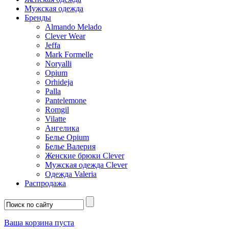
Мужская одежда
Бренды
Almando Melado
Clever Wear
Jeffa
Mark Formelle
Noryalli
Opium
Orhideja
Palla
Pantelemone
Romgil
Vilatte
Ангелика
Белье Opium
Белье Валерия
Женские брюки Clever
Мужская одежда Clever
Одежда Valeria
Распродажа
Ваша корзина пуста