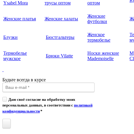
К
Ysabel Mora
трусы оптом
оптом
Женские
Женские платья
Женские халаты
Ж
футболки
Женское
Т
Блузки
Бюстгальтеры
термобелье
му
Термобелье
Носки женские
М
Брюки Vilatte
мужское
Mademoiselle
Cl
Будьте всегда в курсе
Даю своё согласие на обработку моих
персональных данных, в соответствии с
политикой
конфиденциальности
*