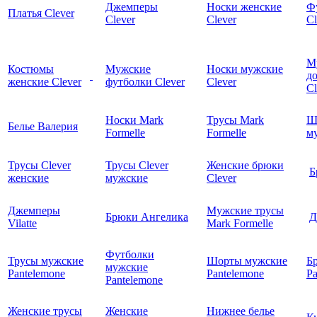
Джемперы
Носки женские
Ф
Платья Clever
Clever
Clever
Cl
М
Костюмы
Мужские
Носки мужские
д
женские Clever
футболки Clever
Clever
C
Носки Mark
Трусы Mark
Ш
Белье Валерия
Formelle
Formelle
м
Трусы Clever
Трусы Clever
Женские брюки
Б
женские
мужские
Clever
Джемперы
Мужские трусы
Брюки Ангелика
Д
Vilatte
Mark Formelle
Футболки
Трусы мужские
Шорты мужские
Б
мужские
Pantelemone
Pantelemone
Pa
Pantelemone
Женские трусы
Женские
Нижнее белье