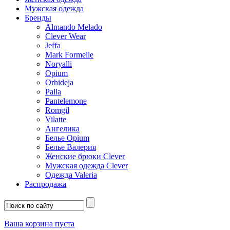
Мужская одежда
Бренды
Almando Melado
Clever Wear
Jeffa
Mark Formelle
Noryalli
Opium
Orhideja
Palla
Pantelemone
Romgil
Vilatte
Ангелика
Белье Opium
Белье Валерия
Женские брюки Clever
Мужская одежда Clever
Одежда Valeria
Распродажа
Ваша корзина пуста