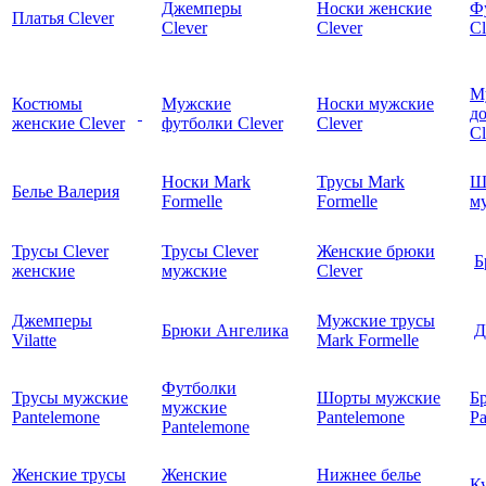
Джемперы
Носки женские
Ф
Платья Clever
Clever
Clever
Cl
М
Костюмы
Мужские
Носки мужские
д
женские Clever
футболки Clever
Clever
C
Носки Mark
Трусы Mark
Ш
Белье Валерия
Formelle
Formelle
м
Трусы Clever
Трусы Clever
Женские брюки
Б
женские
мужские
Clever
Джемперы
Мужские трусы
Брюки Ангелика
Д
Vilatte
Mark Formelle
Футболки
Трусы мужские
Шорты мужские
Б
мужские
Pantelemone
Pantelemone
Pa
Pantelemone
Женские трусы
Женские
Нижнее белье
К