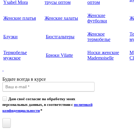
Ysabel Mora
трусы оптом
оптом
Женские
Женские платья
Женские халаты
Ж
футболки
Женское
Т
Блузки
Бюстгальтеры
термобелье
му
Термобелье
Носки женские
М
Брюки Vilatte
мужское
Mademoiselle
Cl
Будьте всегда в курсе
Даю своё согласие на обработку моих
персональных данных, в соответствии с
политикой
конфиденциальности
*