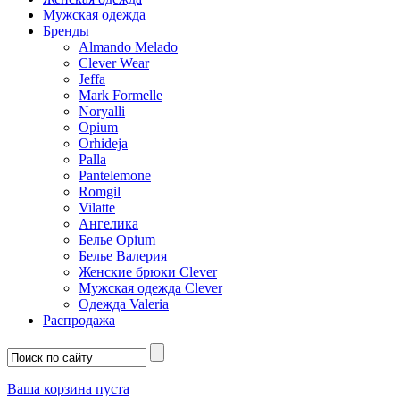
Мужская одежда
Бренды
Almando Melado
Clever Wear
Jeffa
Mark Formelle
Noryalli
Opium
Orhideja
Palla
Pantelemone
Romgil
Vilatte
Ангелика
Белье Opium
Белье Валерия
Женские брюки Clever
Мужская одежда Clever
Одежда Valeria
Распродажа
Ваша корзина пуста