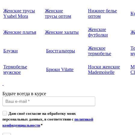
Женские трусы
Женские
Нижнее белье
К
Ysabel Mora
трусы оптом
оптом
Женские
Женские платья
Женские халаты
Ж
футболки
Женское
Т
Блузки
Бюстгальтеры
термобелье
му
Термобелье
Носки женские
М
Брюки Vilatte
мужское
Mademoiselle
Cl
Будьте всегда в курсе
Даю своё согласие на обработку моих
персональных данных, в соответствии с
политикой
конфиденциальности
*