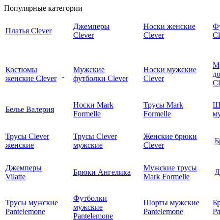
Популярные категории
Джемперы
Носки женские
Ф
Платья Clever
Clever
Clever
Cl
М
Костюмы
Мужские
Носки мужские
д
женские Clever
футболки Clever
Clever
C
Носки Mark
Трусы Mark
Ш
Белье Валерия
Formelle
Formelle
м
Трусы Clever
Трусы Clever
Женские брюки
Б
женские
мужские
Clever
Джемперы
Мужские трусы
Брюки Ангелика
Д
Vilatte
Mark Formelle
Футболки
Трусы мужские
Шорты мужские
Б
мужские
Pantelemone
Pantelemone
Pa
Pantelemone