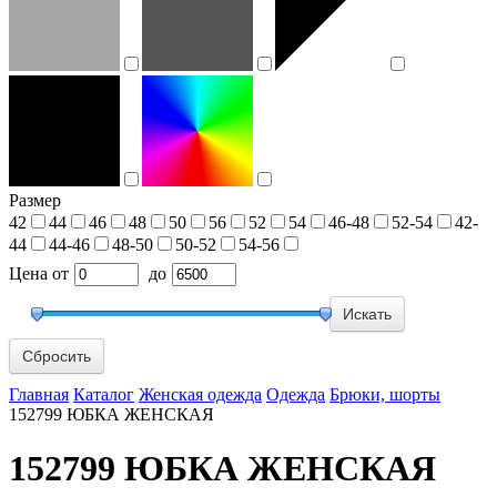
Размер
42
44
46
48
50
56
52
54
46-48
52-54
42-
44
44-46
48-50
50-52
54-56
Цена
от
до
Сбросить
Главная
Каталог
Женская одежда
Одежда
Брюки, шорты
152799 ЮБКА ЖЕНСКАЯ
152799 ЮБКА ЖЕНСКАЯ