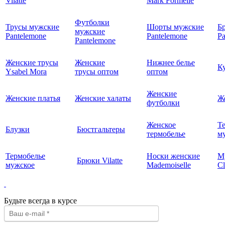
Vilatte
Mark Formelle
Футболки
Трусы мужские
Шорты мужские
Б
мужские
Pantelemone
Pantelemone
Pa
Pantelemone
Женские трусы
Женские
Нижнее белье
К
Ysabel Mora
трусы оптом
оптом
Женские
Женские платья
Женские халаты
Ж
футболки
Женское
Т
Блузки
Бюстгальтеры
термобелье
му
Термобелье
Носки женские
М
Брюки Vilatte
мужское
Mademoiselle
Cl
Будьте всегда в курсе