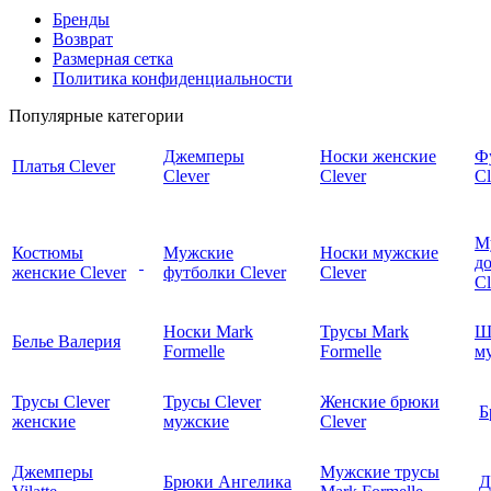
Бренды
Возврат
Размерная сетка
Политика конфиденциальности
Популярные категории
Джемперы
Носки женские
Ф
Платья Clever
Clever
Clever
Cl
М
Костюмы
Мужские
Носки мужские
д
женские Clever
футболки Clever
Clever
C
Носки Mark
Трусы Mark
Ш
Белье Валерия
Formelle
Formelle
м
Трусы Clever
Трусы Clever
Женские брюки
Б
женские
мужские
Clever
Джемперы
Мужские трусы
Брюки Ангелика
Д