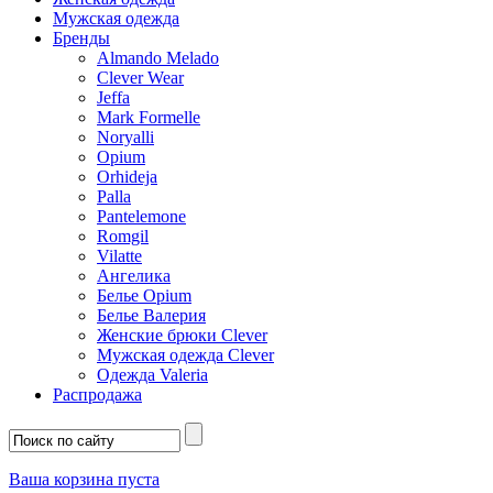
Мужская одежда
Бренды
Almando Melado
Clever Wear
Jeffa
Mark Formelle
Noryalli
Opium
Orhideja
Palla
Pantelemone
Romgil
Vilatte
Ангелика
Белье Opium
Белье Валерия
Женские брюки Clever
Мужская одежда Clever
Одежда Valeria
Распродажа
Ваша корзина пуста