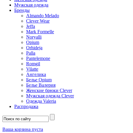
Мужская одежда
Бренды
Almando Melado
Clever Wear
Jeffa
Mark Formelle
Noryalli
Opium
Orhideja
Palla
Pantelemone
Romgil
Vilatte
Ангелика
Белье Opium
Белье Валерия
Женские брюки Clever
Мужская одежда Clever
Одежда Valeria
Распродажа
Ваша корзина пуста