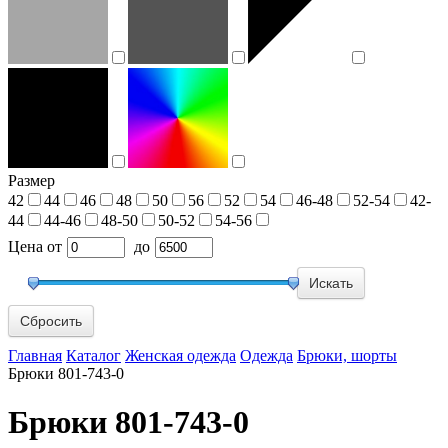
Размер
42
44
46
48
50
56
52
54
46-48
52-54
42-
44
44-46
48-50
50-52
54-56
Цена
от
до
Сбросить
Главная
Каталог
Женская одежда
Одежда
Брюки, шорты
Брюки 801-743-0
Брюки 801-743-0