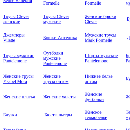
Белье Валерия
Formelle
Formelle
м
Трусы Clever
Трусы Clever
Женские брюки
Б
женские
мужские
Clever
Джемперы
Мужские трусы
Брюки Ангелика
Д
Vilatte
Mark Formelle
Футболки
Трусы мужские
Шорты мужские
Б
мужские
Pantelemone
Pantelemone
Pa
Pantelemone
Женские трусы
Женские
Нижнее белье
К
Ysabel Mora
трусы оптом
оптом
Женские
Женские платья
Женские халаты
Ж
футболки
Женское
Т
Блузки
Бюстгальтеры
термобелье
му