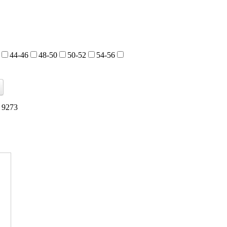
44-46
48-50
50-52
54-56
 9273