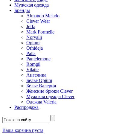
Мужская одежда
Бренды
Almando Melado
Clever Wear
Jeffa
Mark Formelle
Noryalli
Opium
Orhideja
Palla
Pantelemone
Romgil
Vilatte
Ангелика
Белье Opium
Белье Валерия
Женские брюки Clever
Мужская одежда Clever
Одежда Valeria
Распродажа
Ваша корзина пуста