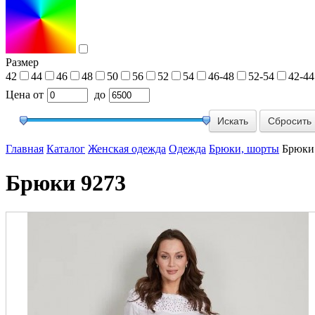
Размер
42
44
46
48
50
56
52
54
46-48
52-54
42-44
Цена
от
до
Сбросить
Главная
Каталог
Женская одежда
Одежда
Брюки, шорты
Брюки
Брюки 9273