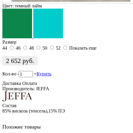
Цвет:
темный лайм
Размер
44
46
48
50
52
Показать еще
2 652
руб.
Кол-во
-
+
Купить
Доставка
Оплата
Производитель: JEFFA
Состав
85% вискоза (тенсель),15% ПЭ
Похожие товары