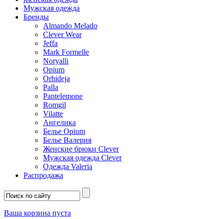
Мужская одежда
Бренды
Almando Melado
Clever Wear
Jeffa
Mark Formelle
Noryalli
Opium
Orhideja
Palla
Pantelemone
Romgil
Vilatte
Ангелика
Белье Opium
Белье Валерия
Женские брюки Clever
Мужская одежда Clever
Одежда Valeria
Распродажа
Ваша корзина пуста