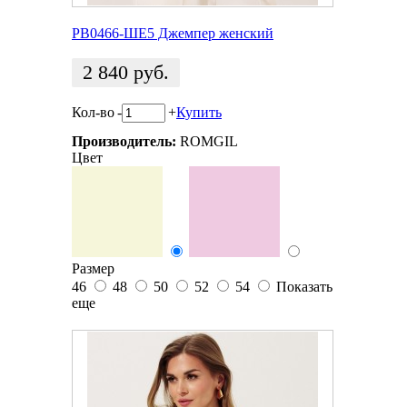
РВ0466-ШЕ5 Джемпер женский
2 840
руб.
Кол-во
-
+
Купить
Производитель:
ROMGIL
Цвет
Размер
46
48
50
52
54
Показать
еще