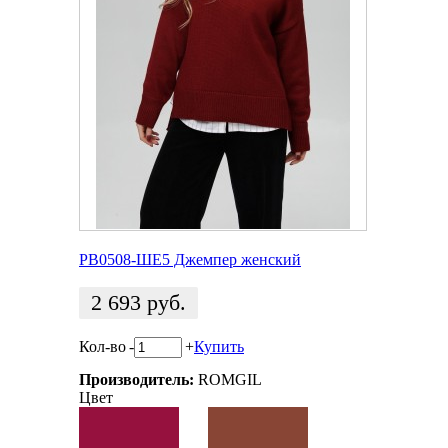
РВ0508-ШЕ5 Джемпер женский
2 693
руб.
Кол-во
-
+
Купить
Производитель:
ROMGIL
Цвет