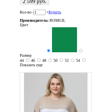
2 599
руб.
Кол-во
-
+
Купить
Производитель:
ROMGIL
Цвет
Размер
44
46
48
50
52
54
Показать еще