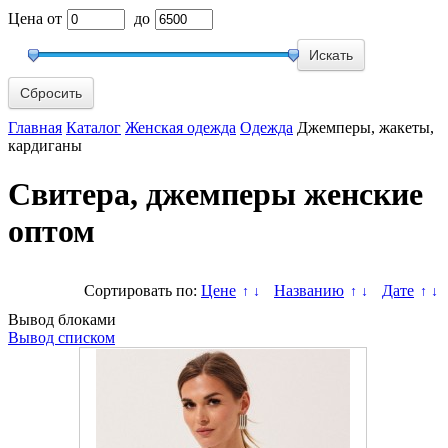
Цена
от
до
Сбросить
Главная
Каталог
Женская одежда
Одежда
Джемперы, жакеты,
кардиганы
Свитера, джемперы женские
оптом
Сортировать по:
Цене
Названию
Дате
↑
↓
↑
↓
↑
↓
Вывод блоками
Вывод списком