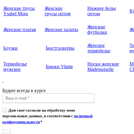
Женские трусы
Женские
Нижнее белье
К
Ysabel Mora
трусы оптом
оптом
Женские
Женские платья
Женские халаты
Ж
футболки
Женское
Т
Блузки
Бюстгальтеры
термобелье
му
Термобелье
Носки женские
М
Брюки Vilatte
мужское
Mademoiselle
Cl
Будьте всегда в курсе
Даю своё согласие на обработку моих
персональных данных, в соответствии с
политикой
конфиденциальности
*