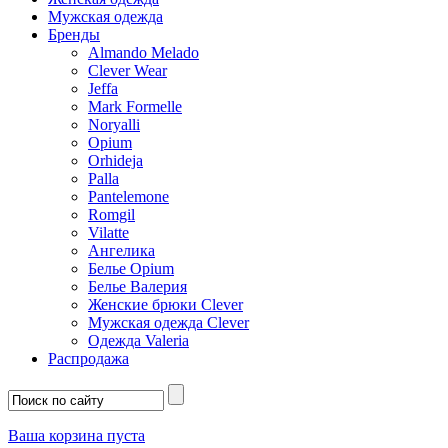
Мужская одежда
Бренды
Almando Melado
Clever Wear
Jeffa
Mark Formelle
Noryalli
Opium
Orhideja
Palla
Pantelemone
Romgil
Vilatte
Ангелика
Белье Opium
Белье Валерия
Женские брюки Clever
Мужская одежда Clever
Одежда Valeria
Распродажа
Ваша корзина пуста