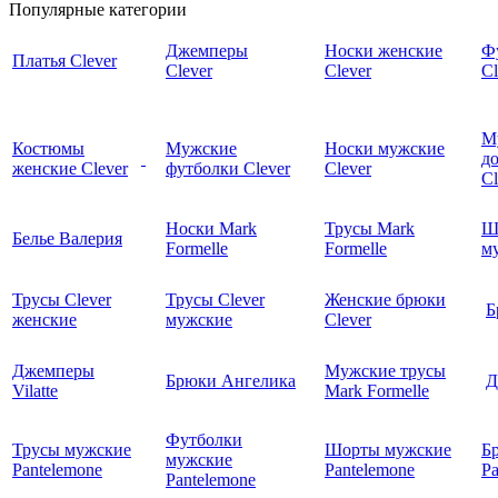
Популярные категории
Джемперы
Носки женские
Ф
Платья Clever
Clever
Clever
Cl
М
Костюмы
Мужские
Носки мужские
д
женские Clever
футболки Clever
Clever
C
Носки Mark
Трусы Mark
Ш
Белье Валерия
Formelle
Formelle
м
Трусы Clever
Трусы Clever
Женские брюки
Б
женские
мужские
Clever
Джемперы
Мужские трусы
Брюки Ангелика
Д
Vilatte
Mark Formelle
Футболки
Трусы мужские
Шорты мужские
Б
мужские
Pantelemone
Pantelemone
Pa
Pantelemone