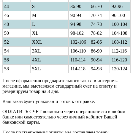
44
S
86-90
66-70
92-96
46
M
90-94
70-74
96-100
48
L
94-98
74-78
100-104
50
XL
98-102
78-82
104-108
52
XXL
102-106
82-86
108-112
54
3XL
106-110
86-90
112-116
56
4XL
110-114
90-94
116-120
58
5XL
114-118
94-98
120-124
После оформления предварительного заказа в интернет-
магазине, мы выставляем стандартный счет на оплату и
резервируем товар на 3 дня.
Ваш заказ будет упакован и готов к отправке.
ОПЛАТИТЬ СЧЕТ возможно через операциониста в любом
банке или самостоятельно через личный кабинет Вашей
банковской карты.
После подтверждения оплаты мы доставляем товар: