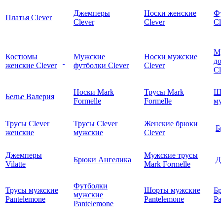
Джемперы
Носки женские
Ф
Платья Clever
Clever
Clever
Cl
М
Костюмы
Мужские
Носки мужские
д
женские Clever
футболки Clever
Clever
C
Носки Mark
Трусы Mark
Ш
Белье Валерия
Formelle
Formelle
м
Трусы Clever
Трусы Clever
Женские брюки
Б
женские
мужские
Clever
Джемперы
Мужские трусы
Брюки Ангелика
Д
Vilatte
Mark Formelle
Футболки
Трусы мужские
Шорты мужские
Б
мужские
Pantelemone
Pantelemone
Pa
Pantelemone