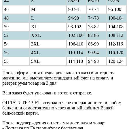
44
S
86-90
66-70
92-96
46
M
90-94
70-74
96-100
48
L
94-98
74-78
100-104
50
XL
98-102
78-82
104-108
52
XXL
102-106
82-86
108-112
54
3XL
106-110
86-90
112-116
56
4XL
110-114
90-94
116-120
58
5XL
114-118
94-98
120-124
После оформления предварительного заказа в интернет-
магазине, мы выставляем стандартный счет на оплату и
резервируем товар на 3 дня.
Ваш заказ будет упакован и готов к отправке.
ОПЛАТИТЬ СЧЕТ возможно через операциониста в любом
банке или самостоятельно через личный кабинет Вашей
банковской карты.
После подтверждения оплаты мы доставляем товар:
- Доставка по Екатеринбургу бесплатная,