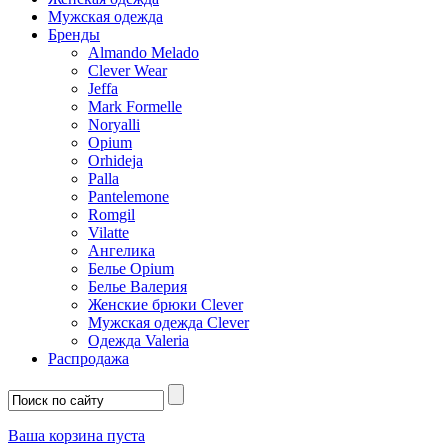
Мужская одежда
Бренды
Almando Melado
Clever Wear
Jeffa
Mark Formelle
Noryalli
Opium
Orhideja
Palla
Pantelemone
Romgil
Vilatte
Ангелика
Белье Opium
Белье Валерия
Женские брюки Clever
Мужская одежда Clever
Одежда Valeria
Распродажа
Ваша корзина пуста