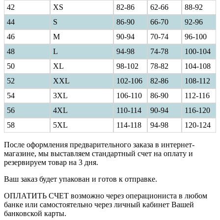
42
XS
82-86
62-66
88-92
44
S
86-90
66-70
92-96
46
M
90-94
70-74
96-100
48
L
94-98
74-78
100-104
50
XL
98-102
78-82
104-108
52
XXL
102-106
82-86
108-112
54
3XL
106-110
86-90
112-116
56
4XL
110-114
90-94
116-120
58
5XL
114-118
94-98
120-124
После оформления предварительного заказа в интернет-
магазине, мы выставляем стандартный счет на оплату и
резервируем товар на 3 дня.
Ваш заказ будет упакован и готов к отправке.
ОПЛАТИТЬ СЧЕТ возможно через операциониста в любом
банке или самостоятельно через личный кабинет Вашей
банковской карты.