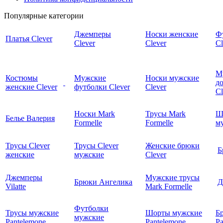
Популярные категории
Джемперы
Носки женские
Ф
Платья Clever
Clever
Clever
Cl
М
Костюмы
Мужские
Носки мужские
д
женские Clever
футболки Clever
Clever
C
Носки Mark
Трусы Mark
Ш
Белье Валерия
Formelle
Formelle
м
Трусы Clever
Трусы Clever
Женские брюки
Б
женские
мужские
Clever
Джемперы
Мужские трусы
Брюки Ангелика
Д
Vilatte
Mark Formelle
Футболки
Трусы мужские
Шорты мужские
Б
мужские
Pantelemone
Pantelemone
Pa