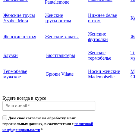
Pantelemone
Женские трусы
Женские
Нижнее белье
К
Ysabel Mora
трусы оптом
оптом
Женские
Женские платья
Женские халаты
Ж
футболки
Женское
Т
Блузки
Бюстгальтеры
термобелье
му
Термобелье
Носки женские
М
Брюки Vilatte
мужское
Mademoiselle
Cl
Будьте всегда в курсе
Даю своё согласие на обработку моих
персональных данных, в соответствии с
политикой
конфиденциальности
*