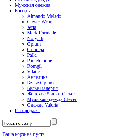
Мужская одежда
Бренды
Almando Melado
Clever Wear
Jeffa
Mark Formelle
Noryalli
Opium
Orhideja
Palla
Pantelemone
Romgil
Vilatte
Ангелика
Белье Opium
Белье Валерия
Женские брюки Clever
Мужская одежда Clever
Одежда Valeria
Распродажа
Ваша корзина пуста