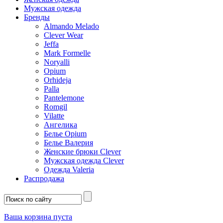
Мужская одежда
Бренды
Almando Melado
Clever Wear
Jeffa
Mark Formelle
Noryalli
Opium
Orhideja
Palla
Pantelemone
Romgil
Vilatte
Ангелика
Белье Opium
Белье Валерия
Женские брюки Clever
Мужская одежда Clever
Одежда Valeria
Распродажа
Ваша корзина пуста