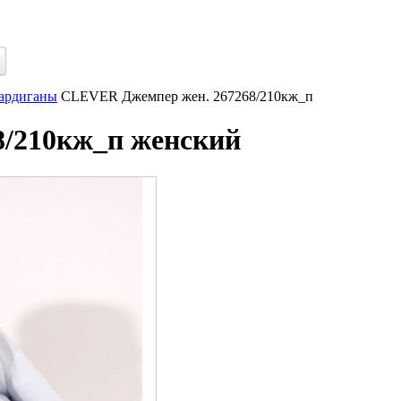
кардиганы
CLEVER Джемпер жен. 267268/210кж_п
/210кж_п женский