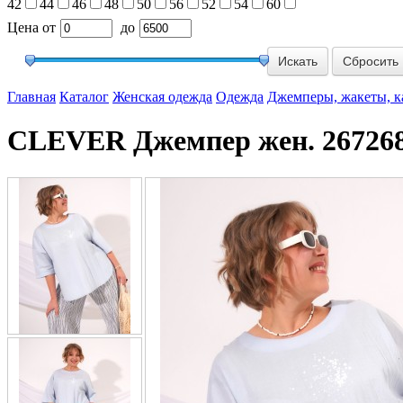
42
44
46
48
50
56
52
54
60
Цена
от
до
Сбросить
Главная
Каталог
Женская одежда
Одежда
Джемперы, жакеты, 
CLEVER Джемпер жен. 267268