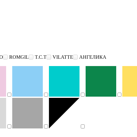
O
ROMGIL
T.C.T
VILATTE
АНГЕЛИКА