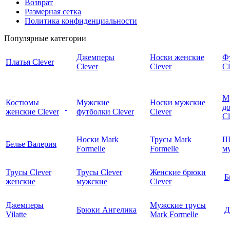
Возврат
Размерная сетка
Политика конфиденциальности
Популярные категории
Джемперы
Носки женские
Ф
Платья Clever
Clever
Clever
Cl
М
Костюмы
Мужские
Носки мужские
д
женские Clever
футболки Clever
Clever
C
Носки Mark
Трусы Mark
Ш
Белье Валерия
Formelle
Formelle
м
Трусы Clever
Трусы Clever
Женские брюки
Б
женские
мужские
Clever
Джемперы
Мужские трусы
Брюки Ангелика
Д
Vilatte
Mark Formelle