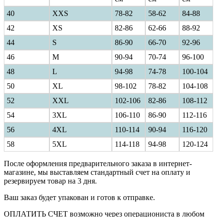
40
ХXS
78-82
58-62
84-88
42
XS
82-86
62-66
88-92
44
S
86-90
66-70
92-96
46
M
90-94
70-74
96-100
48
L
94-98
74-78
100-104
50
XL
98-102
78-82
104-108
52
XXL
102-106
82-86
108-112
54
3XL
106-110
86-90
112-116
56
4XL
110-114
90-94
116-120
58
5XL
114-118
94-98
120-124
После оформления предварительного заказа в интернет-
магазине, мы выставляем стандартный счет на оплату и
резервируем товар на 3 дня.
Ваш заказ будет упакован и готов к отправке.
ОПЛАТИТЬ СЧЕТ возможно через операциониста в любом