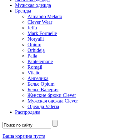
Мужская одежда
Бренды
Almando Melado
Clever Wear
Jeffa
Mark Formelle
Noryalli
Opium
Orhideja
Palla
Pantelemone
Romgil
Vilatte
Ангелика
Белье Opium
Белье Валерия
Женские брюки Clever
Мужская одежда Clever
Одежда Valeria
Распродажа
Ваша корзина пуста