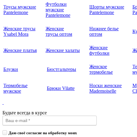
Футболки
Трусы мужские
Шорты мужские
Б
мужские
Pantelemone
Pantelemone
Pa
Pantelemone
Женские трусы
Женские
Нижнее белье
К
Ysabel Mora
трусы оптом
оптом
Женские
Женские платья
Женские халаты
Ж
футболки
Женское
Т
Блузки
Бюстгальтеры
термобелье
му
Термобелье
Носки женские
М
Брюки Vilatte
мужское
Mademoiselle
Cl
Будьте всегда в курсе
Даю своё согласие на обработку моих