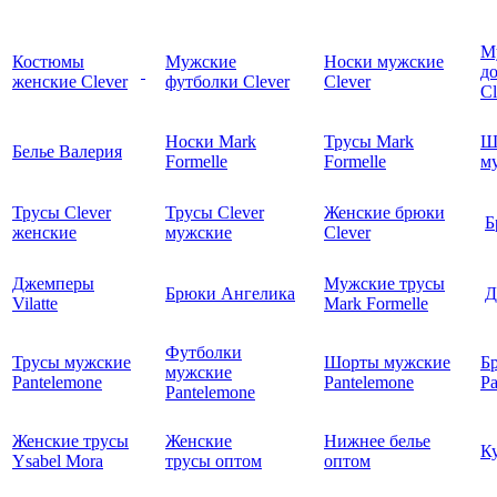
М
Костюмы
Мужские
Носки мужские
д
женские Clever
футболки Clever
Clever
C
Носки Mark
Трусы Mark
Ш
Белье Валерия
Formelle
Formelle
м
Трусы Clever
Трусы Clever
Женские брюки
Б
женские
мужские
Clever
Джемперы
Мужские трусы
Брюки Ангелика
Д
Vilatte
Mark Formelle
Футболки
Трусы мужские
Шорты мужские
Б
мужские
Pantelemone
Pantelemone
Pa
Pantelemone
Женские трусы
Женские
Нижнее белье
К
Ysabel Mora
трусы оптом
оптом