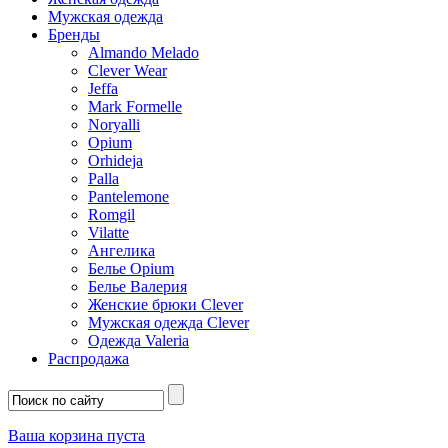
Мужская одежда
Бренды
Almando Melado
Clever Wear
Jeffa
Mark Formelle
Noryalli
Opium
Orhideja
Palla
Pantelemone
Romgil
Vilatte
Ангелика
Белье Opium
Белье Валерия
Женские брюки Clever
Мужская одежда Clever
Одежда Valeria
Распродажа
Ваша корзина пуста