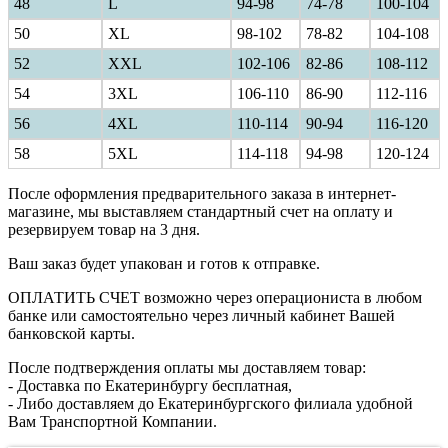
48
L
94-98
74-78
100-104
50
XL
98-102
78-82
104-108
52
XXL
102-106
82-86
108-112
54
3XL
106-110
86-90
112-116
56
4XL
110-114
90-94
116-120
58
5XL
114-118
94-98
120-124
После оформления предварительного заказа в интернет-
магазине, мы выставляем стандартный счет на оплату и
резервируем товар на 3 дня.
Ваш заказ будет упакован и готов к отправке.
ОПЛАТИТЬ СЧЕТ возможно через операциониста в любом
банке или самостоятельно через личный кабинет Вашей
банковской карты.
После подтверждения оплаты мы доставляем товар:
- Доставка по Екатеринбургу бесплатная,
- Либо доставляем до Екатеринбургского филиала удобной
Вам Транспортной Компании.