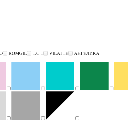
O
ROMGIL
T.C.T
VILATTE
АНГЕЛИКА