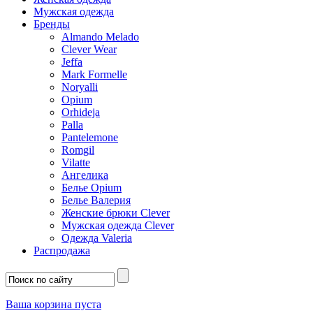
Мужская одежда
Бренды
Almando Melado
Clever Wear
Jeffa
Mark Formelle
Noryalli
Opium
Orhideja
Palla
Pantelemone
Romgil
Vilatte
Ангелика
Белье Opium
Белье Валерия
Женские брюки Clever
Мужская одежда Clever
Одежда Valeria
Распродажа
Ваша корзина пуста