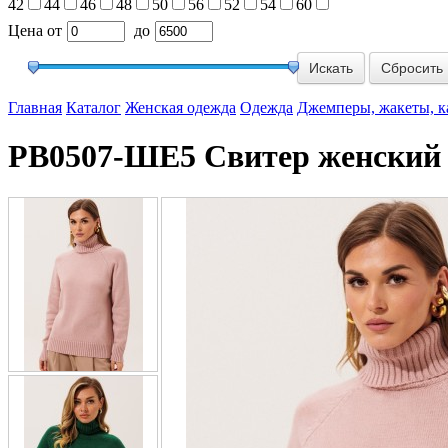
42
44
46
48
50
56
52
54
60
Цена
от
до
Сбросить
Главная
Каталог
Женская одежда
Одежда
Джемперы, жакеты, 
РВ0507-ШЕ5 Свитер женский