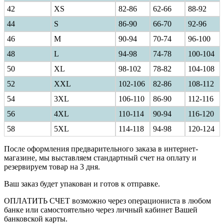
42
XS
82-86
62-66
88-92
44
S
86-90
66-70
92-96
46
M
90-94
70-74
96-100
48
L
94-98
74-78
100-104
50
XL
98-102
78-82
104-108
52
XXL
102-106
82-86
108-112
54
3XL
106-110
86-90
112-116
56
4XL
110-114
90-94
116-120
58
5XL
114-118
94-98
120-124
После оформления предварительного заказа в интернет-
магазине, мы выставляем стандартный счет на оплату и
резервируем товар на 3 дня.
Ваш заказ будет упакован и готов к отправке.
ОПЛАТИТЬ СЧЕТ возможно через операциониста в любом
банке или самостоятельно через личный кабинет Вашей
банковской карты.