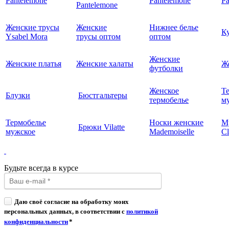
Pantelemone
Pantelemone
Pa
Pantelemone
Женские трусы
Женские
Нижнее белье
К
Ysabel Mora
трусы оптом
оптом
Женские
Женские платья
Женские халаты
Ж
футболки
Женское
Т
Блузки
Бюстгальтеры
термобелье
му
Термобелье
Носки женские
М
Брюки Vilatte
мужское
Mademoiselle
Cl
Будьте всегда в курсе
Даю своё согласие на обработку моих
персональных данных, в соответствии с
политикой
конфиденциальности
*