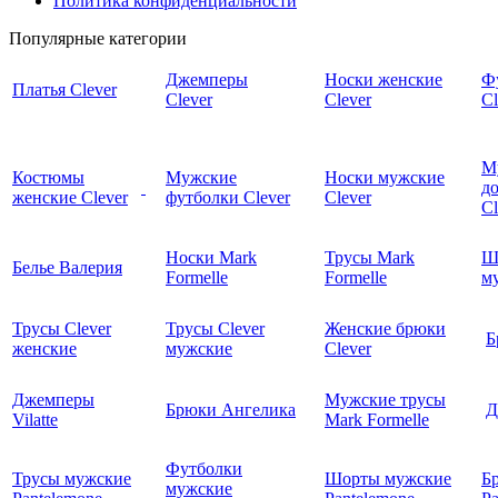
Политика конфиденциальности
Популярные категории
Джемперы
Носки женские
Ф
Платья Clever
Clever
Clever
Cl
М
Костюмы
Мужские
Носки мужские
д
женские Clever
футболки Clever
Clever
C
Носки Mark
Трусы Mark
Ш
Белье Валерия
Formelle
Formelle
м
Трусы Clever
Трусы Clever
Женские брюки
Б
женские
мужские
Clever
Джемперы
Мужские трусы
Брюки Ангелика
Д
Vilatte
Mark Formelle
Футболки
Трусы мужские
Шорты мужские
Б
мужские