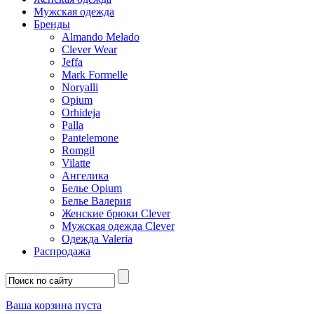
Мужская одежда
Бренды
Almando Melado
Clever Wear
Jeffa
Mark Formelle
Noryalli
Opium
Orhideja
Palla
Pantelemone
Romgil
Vilatte
Ангелика
Белье Opium
Белье Валерия
Женские брюки Clever
Мужская одежда Clever
Одежда Valeria
Распродажа
Ваша корзина пуста