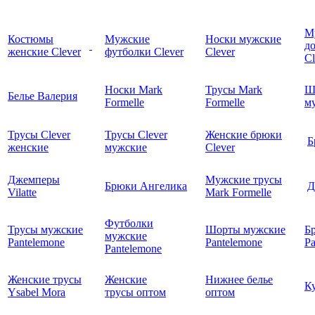
М
Костюмы
Мужские
Носки мужские
д
женские Clever
футболки Clever
Clever
C
Носки Mark
Трусы Mark
Ш
Белье Валерия
Formelle
Formelle
м
Трусы Clever
Трусы Clever
Женские брюки
Б
женские
мужские
Clever
Джемперы
Мужские трусы
Брюки Ангелика
Д
Vilatte
Mark Formelle
Футболки
Трусы мужские
Шорты мужские
Б
мужские
Pantelemone
Pantelemone
Pa
Pantelemone
Женские трусы
Женские
Нижнее белье
К
Ysabel Mora
трусы оптом
оптом