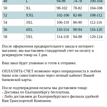
48
L
94-98
74-78
100-104
50
XL
98-102
78-82
104-108
52
XXL
102-106
82-86
108-112
54
3XL
106-110
86-90
112-116
56
4XL
110-114
90-94
116-120
58
5XL
114-118
94-98
120-124
После оформления предварительного заказа в интернет-
магазине, мы выставляем стандартный счет на оплату и
резервируем товар на 3 дня.
Ваш заказ будет упакован и готов к отправке.
ОПЛАТИТЬ СЧЕТ возможно через операциониста в любом
банке или самостоятельно через личный кабинет Вашей
банковской карты.
После подтверждения оплаты мы доставляем товар:
- Доставка по Екатеринбургу бесплатная,
- Либо доставляем до Екатеринбургского филиала удобной
Вам Транспортной Компании.