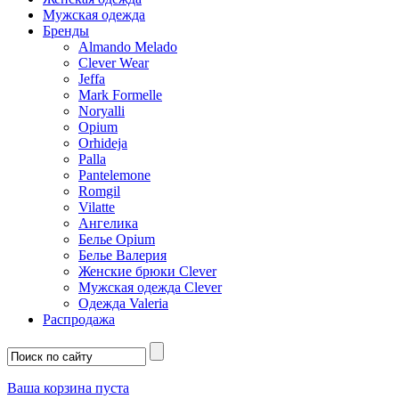
Мужская одежда
Бренды
Almando Melado
Clever Wear
Jeffa
Mark Formelle
Noryalli
Opium
Orhideja
Palla
Pantelemone
Romgil
Vilatte
Ангелика
Белье Opium
Белье Валерия
Женские брюки Clever
Мужская одежда Clever
Одежда Valeria
Распродажа
Ваша корзина пуста