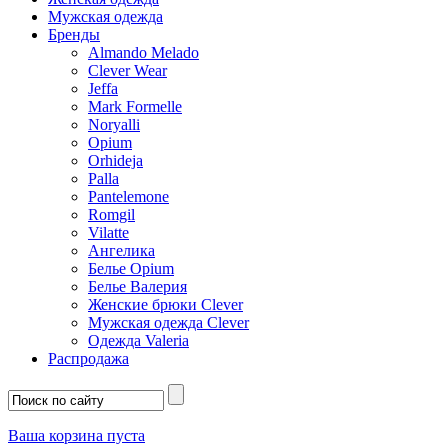
Мужская одежда
Бренды
Almando Melado
Clever Wear
Jeffa
Mark Formelle
Noryalli
Opium
Orhideja
Palla
Pantelemone
Romgil
Vilatte
Ангелика
Белье Opium
Белье Валерия
Женские брюки Clever
Мужская одежда Clever
Одежда Valeria
Распродажа
Ваша корзина пуста