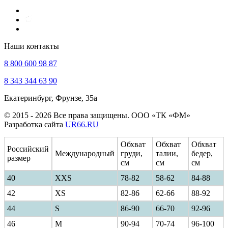
Наши контакты
8 800 600 98 87
8 343 344 63 90
Екатеринбург, Фрунзе, 35а
© 2015 - 2026 Все права защищены. ООО «ТК «ФМ»
Разработка сайта
UR66.RU
Обхват
Обхват
Обхват
Российский
Международный
груди,
талии,
бедер,
размер
см
см
см
40
ХXS
78-82
58-62
84-88
42
XS
82-86
62-66
88-92
44
S
86-90
66-70
92-96
46
M
90-94
70-74
96-100