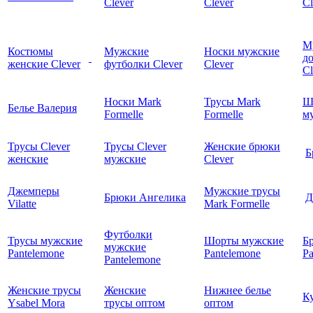
Clever
Clever
Cl
М
Костюмы
Мужские
Носки мужские
д
женские Clever
футболки Clever
Clever
C
Носки Mark
Трусы Mark
Ш
Белье Валерия
Formelle
Formelle
м
Трусы Clever
Трусы Clever
Женские брюки
Б
женские
мужские
Clever
Джемперы
Мужские трусы
Брюки Ангелика
Д
Vilatte
Mark Formelle
Футболки
Трусы мужские
Шорты мужские
Б
мужские
Pantelemone
Pantelemone
Pa
Pantelemone
Женские трусы
Женские
Нижнее белье
К
Ysabel Mora
трусы оптом
оптом