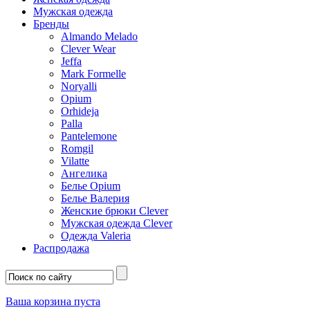
Мужская одежда
Бренды
Almando Melado
Clever Wear
Jeffa
Mark Formelle
Noryalli
Opium
Orhideja
Palla
Pantelemone
Romgil
Vilatte
Ангелика
Белье Opium
Белье Валерия
Женские брюки Clever
Мужская одежда Clever
Одежда Valeria
Распродажа
Ваша корзина пуста