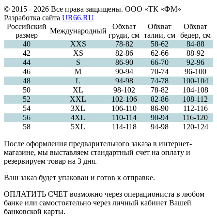
© 2015 - 2026 Все права защищены. ООО «ТК «ФМ»
Разработка сайта
UR66.RU
Российский
Обхват
Обхват
Обхват
Международный
размер
груди, см
талии, см
бедер, см
40
ХXS
78-82
58-62
84-88
42
XS
82-86
62-66
88-92
44
S
86-90
66-70
92-96
46
M
90-94
70-74
96-100
48
L
94-98
74-78
100-104
50
XL
98-102
78-82
104-108
52
XXL
102-106
82-86
108-112
54
3XL
106-110
86-90
112-116
56
4XL
110-114
90-94
116-120
58
5XL
114-118
94-98
120-124
После оформления предварительного заказа в интернет-
магазине, мы выставляем стандартный счет на оплату и
резервируем товар на 3 дня.
Ваш заказ будет упакован и готов к отправке.
ОПЛАТИТЬ СЧЕТ возможно через операциониста в любом
банке или самостоятельно через личный кабинет Вашей
банковской карты.