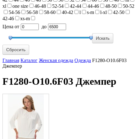
xl
one size
46-48
52-54
42-44
44-46
48-50
50-52
54-56
56-58
58-60
40-42
l
s-m
l-xl
42-50
42-46
xs-m
Цена
от
до
Сбросить
Главная
Каталог
Женская одежда
Одежда
F1280-O10.6F03
Джемпер
F1280-O10.6F03 Джемпер