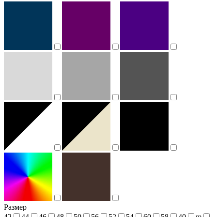
Размер
42
44
46
48
50
56
52
54
60
58
40
m