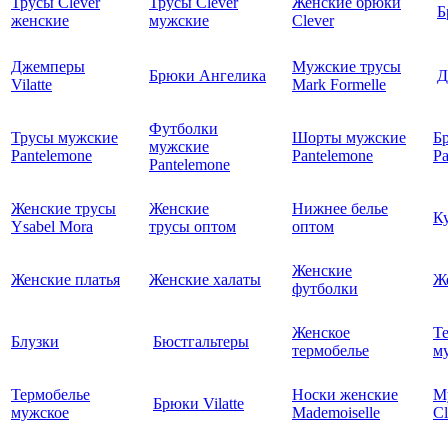
Трусы Clever
Трусы Clever
Женские брюки
Б
женские
мужские
Clever
Джемперы
Мужские трусы
Брюки Ангелика
Д
Vilatte
Mark Formelle
Футболки
Трусы мужские
Шорты мужские
Б
мужские
Pantelemone
Pantelemone
Pa
Pantelemone
Женские трусы
Женские
Нижнее белье
К
Ysabel Mora
трусы оптом
оптом
Женские
Женские платья
Женские халаты
Ж
футболки
Женское
Т
Блузки
Бюстгальтеры
термобелье
му
Термобелье
Носки женские
М
Брюки Vilatte
мужское
Mademoiselle
Cl