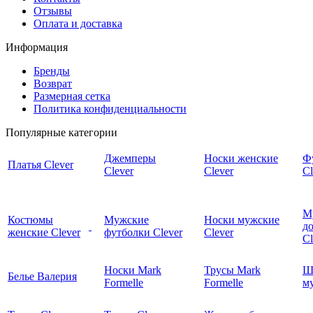
Отзывы
Оплата и доставка
Информация
Бренды
Возврат
Размерная сетка
Политика конфиденциальности
Популярные категории
Джемперы
Носки женские
Ф
Платья Clever
Clever
Clever
Cl
М
Костюмы
Мужские
Носки мужские
д
женские Clever
футболки Clever
Clever
C
Носки Mark
Трусы Mark
Ш
Белье Валерия
Formelle
Formelle
м