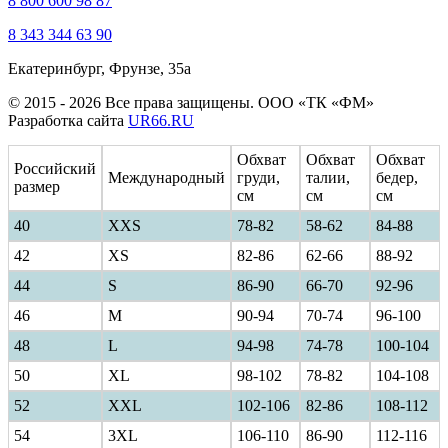
8 800 600 98 87
8 343 344 63 90
Екатеринбург, Фрунзе, 35а
© 2015 - 2026 Все права защищены. ООО «ТК «ФМ»
Разработка сайта
UR66.RU
Обхват
Обхват
Обхват
Российский
Международный
груди,
талии,
бедер,
размер
см
см
см
40
ХXS
78-82
58-62
84-88
42
XS
82-86
62-66
88-92
44
S
86-90
66-70
92-96
46
M
90-94
70-74
96-100
48
L
94-98
74-78
100-104
50
XL
98-102
78-82
104-108
52
XXL
102-106
82-86
108-112
54
3XL
106-110
86-90
112-116