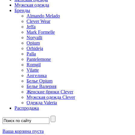
Мужская одежда
Бренды
Almando Melado
Clever Wear
Jeffa
Mark Formelle
Noryalli
Opium
Orhideja
Palla
Pantelemone
Romgil
Vilatte
Ангелика
Белье Opium
Белье Валерия
Женские брюки Clever
Мужская одежда Clever
Одежда Valeria
Распродажа
Ваша корзина пуста