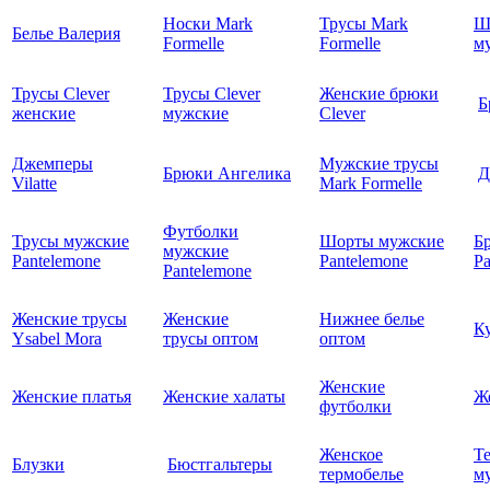
Носки Mark
Трусы Mark
Ш
Белье Валерия
Formelle
Formelle
м
Трусы Clever
Трусы Clever
Женские брюки
Б
женские
мужские
Clever
Джемперы
Мужские трусы
Брюки Ангелика
Д
Vilatte
Mark Formelle
Футболки
Трусы мужские
Шорты мужские
Б
мужские
Pantelemone
Pantelemone
Pa
Pantelemone
Женские трусы
Женские
Нижнее белье
К
Ysabel Mora
трусы оптом
оптом
Женские
Женские платья
Женские халаты
Ж
футболки
Женское
Т
Блузки
Бюстгальтеры
термобелье
му