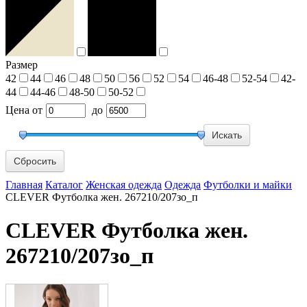
Размер
42
44
46
48
50
56
52
54
46-48
52-54
42-
44
44-46
48-50
50-52
Цена
от
до
Сбросить
Главная
Каталог
Женская одежда
Одежда
Футболки и майки
CLEVER Футболка жен. 267210/207зо_п
CLEVER Футболка жен.
267210/207зо_п