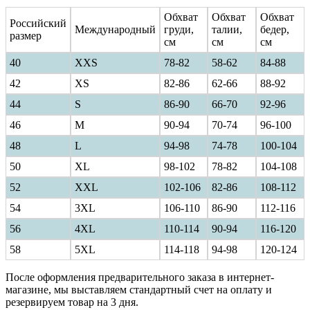
Обхват
Обхват
Обхват
Российский
Международный
груди,
талии,
бедер,
размер
см
см
см
40
ХXS
78-82
58-62
84-88
42
XS
82-86
62-66
88-92
44
S
86-90
66-70
92-96
46
M
90-94
70-74
96-100
48
L
94-98
74-78
100-104
50
XL
98-102
78-82
104-108
52
XXL
102-106
82-86
108-112
54
3XL
106-110
86-90
112-116
56
4XL
110-114
90-94
116-120
58
5XL
114-118
94-98
120-124
После оформления предварительного заказа в интернет-
магазине, мы выставляем стандартный счет на оплату и
резервируем товар на 3 дня.