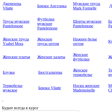
Джемперы
Мужские трусы
Брюки Ангелика
Д
Vilatte
Mark Formelle
Футболки
Трусы мужские
Шорты мужские
Б
мужские
Pantelemone
Pantelemone
Pa
Pantelemone
Женские трусы
Женские
Нижнее белье
К
Ysabel Mora
трусы оптом
оптом
Женские
Женские платья
Женские халаты
Ж
футболки
Женское
Т
Блузки
Бюстгальтеры
термобелье
му
Термобелье
Носки женские
М
Брюки Vilatte
мужское
Mademoiselle
Cl
Будьте всегда в курсе