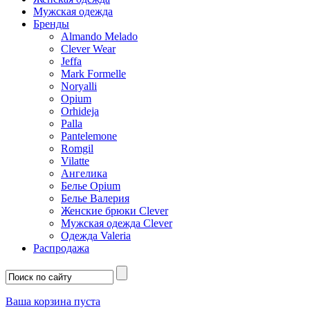
Мужская одежда
Бренды
Almando Melado
Clever Wear
Jeffa
Mark Formelle
Noryalli
Opium
Orhideja
Palla
Pantelemone
Romgil
Vilatte
Ангелика
Белье Opium
Белье Валерия
Женские брюки Clever
Мужская одежда Clever
Одежда Valeria
Распродажа
Ваша корзина пуста