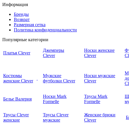
Информация
Бренды
Возврат
Размерная сетка
Политика конфиденциальности
Популярные категории
Джемперы
Носки женские
Ф
Платья Clever
Clever
Clever
Cl
М
Костюмы
Мужские
Носки мужские
д
женские Clever
футболки Clever
Clever
C
Носки Mark
Трусы Mark
Ш
Белье Валерия
Formelle
Formelle
м
Трусы Clever
Трусы Clever
Женские брюки
Б
женские
мужские
Clever