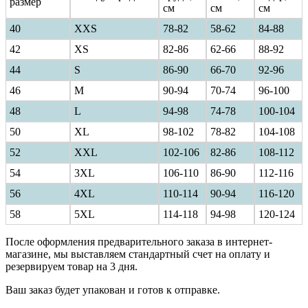
размер
см
см
см
40
ХXS
78-82
58-62
84-88
42
XS
82-86
62-66
88-92
44
S
86-90
66-70
92-96
46
M
90-94
70-74
96-100
48
L
94-98
74-78
100-104
50
XL
98-102
78-82
104-108
52
XXL
102-106
82-86
108-112
54
3XL
106-110
86-90
112-116
56
4XL
110-114
90-94
116-120
58
5XL
114-118
94-98
120-124
После оформления предварительного заказа в интернет-
магазине, мы выставляем стандартный счет на оплату и
резервируем товар на 3 дня.
Ваш заказ будет упакован и готов к отправке.