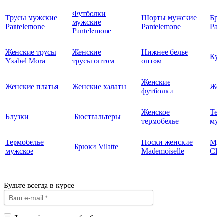
Футболки
Трусы мужские
Шорты мужские
Б
мужские
Pantelemone
Pantelemone
Pa
Pantelemone
Женские трусы
Женские
Нижнее белье
К
Ysabel Mora
трусы оптом
оптом
Женские
Женские платья
Женские халаты
Ж
футболки
Женское
Т
Блузки
Бюстгальтеры
термобелье
му
Термобелье
Носки женские
М
Брюки Vilatte
мужское
Mademoiselle
Cl
Будьте всегда в курсе