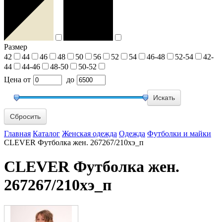
Размер
42
44
46
48
50
56
52
54
46-48
52-54
42-
44
44-46
48-50
50-52
Цена
от
до
Сбросить
Главная
Каталог
Женская одежда
Одежда
Футболки и майки
CLEVER Футболка жен. 267267/210хэ_п
CLEVER Футболка жен.
267267/210хэ_п