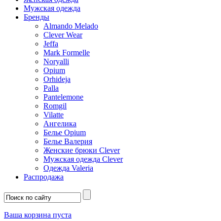
Мужская одежда
Бренды
Almando Melado
Clever Wear
Jeffa
Mark Formelle
Noryalli
Opium
Orhideja
Palla
Pantelemone
Romgil
Vilatte
Ангелика
Белье Opium
Белье Валерия
Женские брюки Clever
Мужская одежда Clever
Одежда Valeria
Распродажа
Ваша корзина пуста