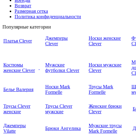
Бренды
Возврат
Размерная сетка
Политика конфиденциальности
Популярные категории
Джемперы
Носки женские
Ф
Платья Clever
Clever
Clever
Cl
М
Костюмы
Мужские
Носки мужские
д
женские Clever
футболки Clever
Clever
C
Носки Mark
Трусы Mark
Ш
Белье Валерия
Formelle
Formelle
м
Трусы Clever
Трусы Clever
Женские брюки
Б
женские
мужские
Clever
Джемперы
Мужские трусы
Брюки Ангелика
Д
Vilatte
Mark Formelle