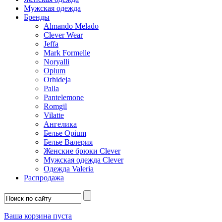
Мужская одежда
Бренды
Almando Melado
Clever Wear
Jeffa
Mark Formelle
Noryalli
Opium
Orhideja
Palla
Pantelemone
Romgil
Vilatte
Ангелика
Белье Opium
Белье Валерия
Женские брюки Clever
Мужская одежда Clever
Одежда Valeria
Распродажа
Ваша корзина пуста