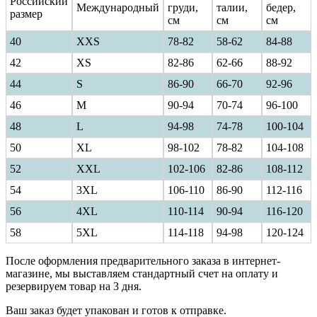
Российский
Международный
груди,
талии,
бедер,
размер
см
см
см
40
ХXS
78-82
58-62
84-88
42
XS
82-86
62-66
88-92
44
S
86-90
66-70
92-96
46
M
90-94
70-74
96-100
48
L
94-98
74-78
100-104
50
XL
98-102
78-82
104-108
52
XXL
102-106
82-86
108-112
54
3XL
106-110
86-90
112-116
56
4XL
110-114
90-94
116-120
58
5XL
114-118
94-98
120-124
После оформления предварительного заказа в интернет-
магазине, мы выставляем стандартный счет на оплату и
резервируем товар на 3 дня.
Ваш заказ будет упакован и готов к отправке.