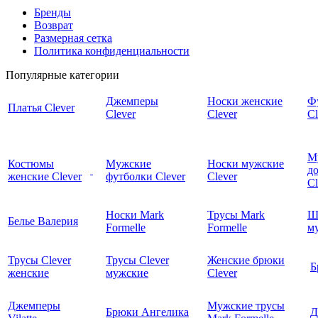
Бренды
Возврат
Размерная сетка
Политика конфиденциальности
Популярные категории
Джемперы
Носки женские
Ф
Платья Clever
Clever
Clever
Cl
М
Костюмы
Мужские
Носки мужские
д
женские Clever
футболки Clever
Clever
C
Носки Mark
Трусы Mark
Ш
Белье Валерия
Formelle
Formelle
м
Трусы Clever
Трусы Clever
Женские брюки
Б
женские
мужские
Clever
Джемперы
Мужские трусы
Брюки Ангелика
Д