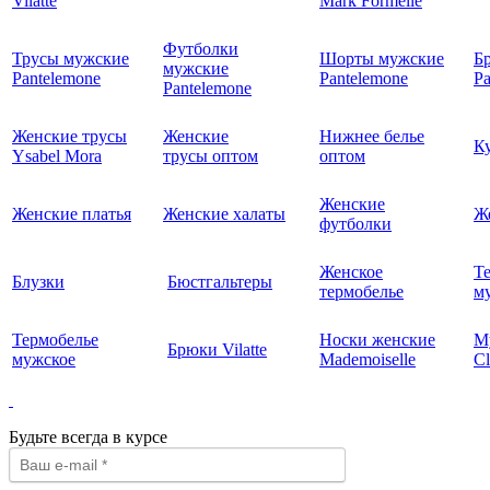
Vilatte
Mark Formelle
Футболки
Трусы мужские
Шорты мужские
Б
мужские
Pantelemone
Pantelemone
Pa
Pantelemone
Женские трусы
Женские
Нижнее белье
К
Ysabel Mora
трусы оптом
оптом
Женские
Женские платья
Женские халаты
Ж
футболки
Женское
Т
Блузки
Бюстгальтеры
термобелье
му
Термобелье
Носки женские
М
Брюки Vilatte
мужское
Mademoiselle
Cl
Будьте всегда в курсе