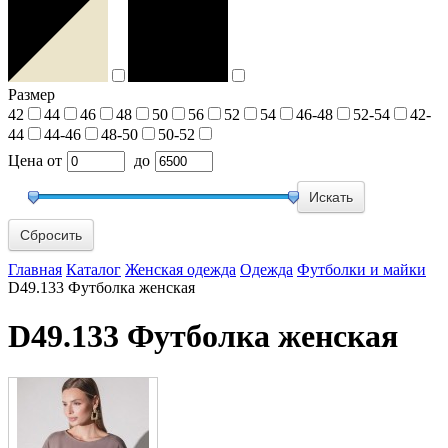
Размер
42
44
46
48
50
56
52
54
46-48
52-54
42-
44
44-46
48-50
50-52
Цена
от
до
Сбросить
Главная
Каталог
Женская одежда
Одежда
Футболки и майки
D49.133 Футболка женская
D49.133 Футболка женская