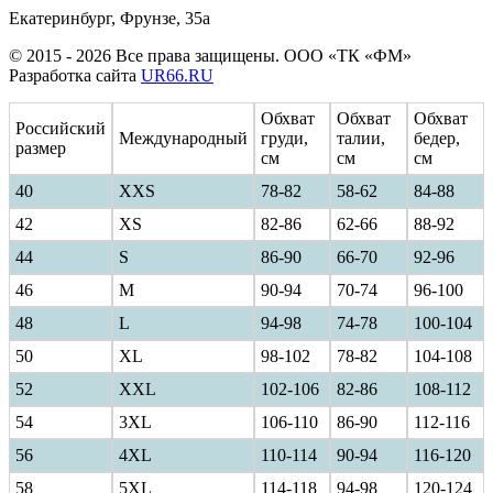
Екатеринбург, Фрунзе, 35а
© 2015 - 2026 Все права защищены. ООО «ТК «ФМ»
Разработка сайта
UR66.RU
Обхват
Обхват
Обхват
Российский
Международный
груди,
талии,
бедер,
размер
см
см
см
40
ХXS
78-82
58-62
84-88
42
XS
82-86
62-66
88-92
44
S
86-90
66-70
92-96
46
M
90-94
70-74
96-100
48
L
94-98
74-78
100-104
50
XL
98-102
78-82
104-108
52
XXL
102-106
82-86
108-112
54
3XL
106-110
86-90
112-116
56
4XL
110-114
90-94
116-120
58
5XL
114-118
94-98
120-124