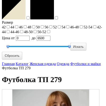
Размер
42
44
46
48
50
56
52
54
46-48
52-54
42-
44
44-46
48-50
50-52
Цена
от
до
Сбросить
Главная
Каталог
Женская одежда
Одежда
Футболки и майки
Футболка ТП 279
Футболка ТП 279