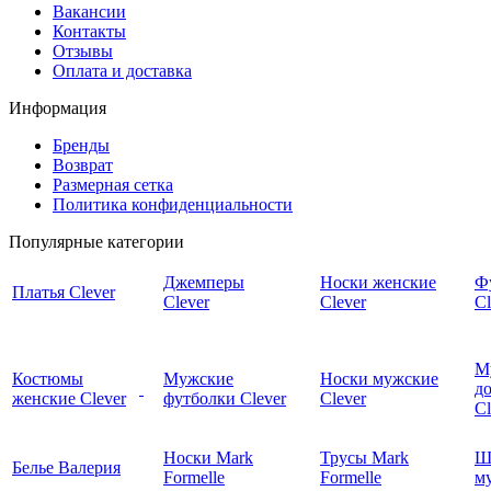
Вакансии
Контакты
Отзывы
Оплата и доставка
Информация
Бренды
Возврат
Размерная сетка
Политика конфиденциальности
Популярные категории
Джемперы
Носки женские
Ф
Платья Clever
Clever
Clever
Cl
М
Костюмы
Мужские
Носки мужские
д
женские Clever
футболки Clever
Clever
C
Носки Mark
Трусы Mark
Ш
Белье Валерия
Formelle
Formelle
м