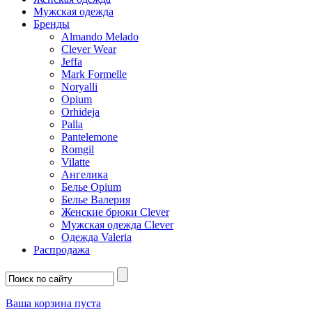
Мужская одежда
Бренды
Almando Melado
Clever Wear
Jeffa
Mark Formelle
Noryalli
Opium
Orhideja
Palla
Pantelemone
Romgil
Vilatte
Ангелика
Белье Opium
Белье Валерия
Женские брюки Clever
Мужская одежда Clever
Одежда Valeria
Распродажа
Ваша корзина пуста