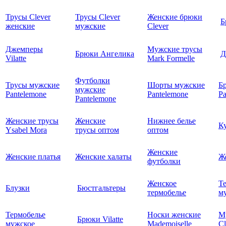
Трусы Clever
Трусы Clever
Женские брюки
Б
женские
мужские
Clever
Джемперы
Мужские трусы
Брюки Ангелика
Д
Vilatte
Mark Formelle
Футболки
Трусы мужские
Шорты мужские
Б
мужские
Pantelemone
Pantelemone
Pa
Pantelemone
Женские трусы
Женские
Нижнее белье
К
Ysabel Mora
трусы оптом
оптом
Женские
Женские платья
Женские халаты
Ж
футболки
Женское
Т
Блузки
Бюстгальтеры
термобелье
му
Термобелье
Носки женские
М
Брюки Vilatte
мужское
Mademoiselle
Cl