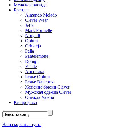
Мужская одежда
Бренды
Almando Melado
Clever Wear
Jeffa
Mark Formelle
Noryalli
Opium
Orhideja
Palla
Pantelemone
Romgil
Vilatte
Ангелика
Белье Opium
Белье Валерия
Женские брюки Clever
Мужская одежда Clever
Одежда Valeria
Распродажа
Ваша корзина пуста