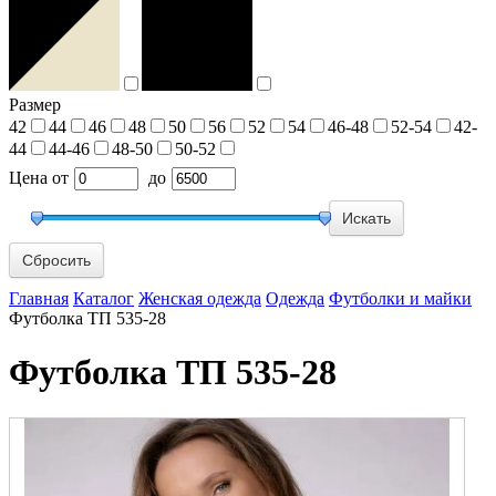
Размер
42
44
46
48
50
56
52
54
46-48
52-54
42-
44
44-46
48-50
50-52
Цена
от
до
Сбросить
Главная
Каталог
Женская одежда
Одежда
Футболки и майки
Футболка ТП 535-28
Футболка ТП 535-28