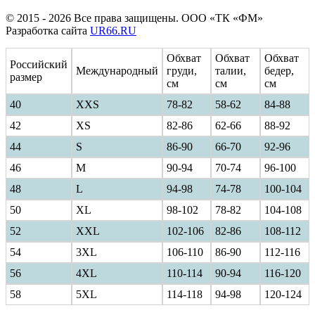
© 2015 - 2026 Все права защищены. ООО «ТК «ФМ»
Разработка сайта
UR66.RU
Обхват
Обхват
Обхват
Российский
Международный
груди,
талии,
бедер,
размер
см
см
см
40
ХXS
78-82
58-62
84-88
42
XS
82-86
62-66
88-92
44
S
86-90
66-70
92-96
46
M
90-94
70-74
96-100
48
L
94-98
74-78
100-104
50
XL
98-102
78-82
104-108
52
XXL
102-106
82-86
108-112
54
3XL
106-110
86-90
112-116
56
4XL
110-114
90-94
116-120
58
5XL
114-118
94-98
120-124