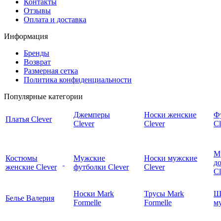
Контакты
Отзывы
Оплата и доставка
Информация
Бренды
Возврат
Размерная сетка
Политика конфиденциальности
Популярные категории
Джемперы
Носки женские
Ф
Платья Clever
Clever
Clever
Cl
М
Костюмы
Мужские
Носки мужские
д
женские Clever
футболки Clever
Clever
C
Носки Mark
Трусы Mark
Ш
Белье Валерия
Formelle
Formelle
м