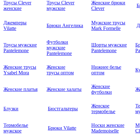
Трусы Clever
Трусы Clever
Женские брюки
Б
женские
мужские
Clever
Джемперы
Мужские трусы
Брюки Ангелика
Д
Vilatte
Mark Formelle
Футболки
Трусы мужские
Шорты мужские
Б
мужские
Pantelemone
Pantelemone
Pa
Pantelemone
Женские трусы
Женские
Нижнее белье
К
Ysabel Mora
трусы оптом
оптом
Женские
Женские платья
Женские халаты
Ж
футболки
Женское
Т
Блузки
Бюстгальтеры
термобелье
му
Термобелье
Носки женские
М
Брюки Vilatte
мужское
Mademoiselle
Cl