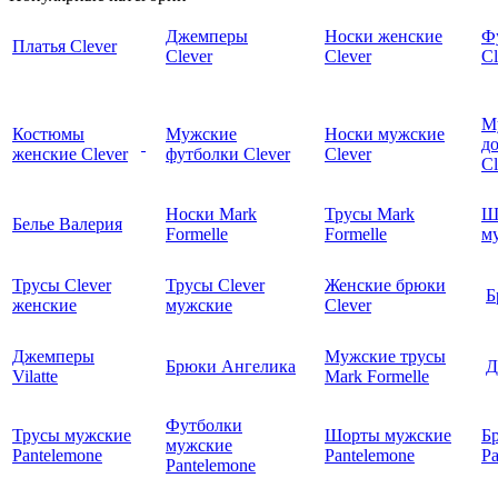
Джемперы
Носки женские
Ф
Платья Clever
Clever
Clever
Cl
М
Костюмы
Мужские
Носки мужские
д
женские Clever
футболки Clever
Clever
C
Носки Mark
Трусы Mark
Ш
Белье Валерия
Formelle
Formelle
м
Трусы Clever
Трусы Clever
Женские брюки
Б
женские
мужские
Clever
Джемперы
Мужские трусы
Брюки Ангелика
Д
Vilatte
Mark Formelle
Футболки
Трусы мужские
Шорты мужские
Б
мужские
Pantelemone
Pantelemone
Pa
Pantelemone