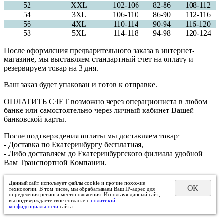
52
XXL
102-106
82-86
108-112
54
3XL
106-110
86-90
112-116
56
4XL
110-114
90-94
116-120
58
5XL
114-118
94-98
120-124
После оформления предварительного заказа в интернет-
магазине, мы выставляем стандартный счет на оплату и
резервируем товар на 3 дня.
Ваш заказ будет упакован и готов к отправке.
ОПЛАТИТЬ СЧЕТ возможно через операциониста в любом
банке или самостоятельно через личный кабинет Вашей
банковской карты.
После подтверждения оплаты мы доставляем товар:
- Доставка по Екатеринбургу бесплатная,
- Либо доставляем до Екатеринбургского филиала удобной
Вам Транспортной Компании.
Данный сайт использует файлы cookie и прочие похожие
ОК
технологии. В том числе, мы обрабатываем Ваш IP-адрес для
определения региона местоположения. Используя данный сайт,
вы подтверждаете свое согласие с
политикой
конфиденциальности
сайта.