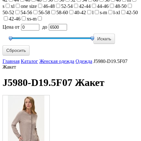
s
xl
one size
46-48
52-54
42-44
44-46
48-50
50-52
54-56
56-58
58-60
40-42
l
s-m
l-xl
42-50
42-46
xs-m
Цена
от
до
Сбросить
Главная
Каталог
Женская одежда
Одежда
J5980-D19.5F07
Жакет
J5980-D19.5F07 Жакет