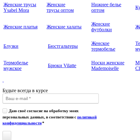
Женские трусы
Женские
Нижнее белье
К
Ysabel Mora
трусы оптом
оптом
Женские
Женские платья
Женские халаты
Ж
футболки
Женское
Т
Блузки
Бюстгальтеры
термобелье
му
Термобелье
Носки женские
М
Брюки Vilatte
мужское
Mademoiselle
Cl
Будьте всегда в курсе
Даю своё согласие на обработку моих
персональных данных, в соответствии с
политикой
конфиденциальности
*