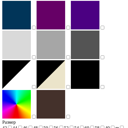
Размер
42
44
46
48
50
56
52
54
60
58
40
m