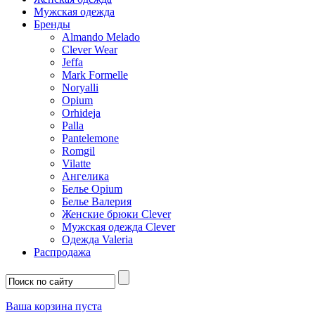
Мужская одежда
Бренды
Almando Melado
Clever Wear
Jeffa
Mark Formelle
Noryalli
Opium
Orhideja
Palla
Pantelemone
Romgil
Vilatte
Ангелика
Белье Opium
Белье Валерия
Женские брюки Clever
Мужская одежда Clever
Одежда Valeria
Распродажа
Ваша корзина пуста