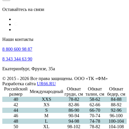
Оставайтесь на связи
Наши контакты
8 800 600 98 87
8 343 344 63 90
Екатеринбург, Фрунзе, 35а
© 2015 - 2026 Все права защищены. ООО «ТК «ФМ»
Разработка сайта
UR66.RU
Российский
Обхват
Обхват
Обхват
Международный
размер
груди, см
талии, см
бедер, см
40
ХXS
78-82
58-62
84-88
42
XS
82-86
62-66
88-92
44
S
86-90
66-70
92-96
46
M
90-94
70-74
96-100
48
L
94-98
74-78
100-104
50
XL
98-102
78-82
104-108