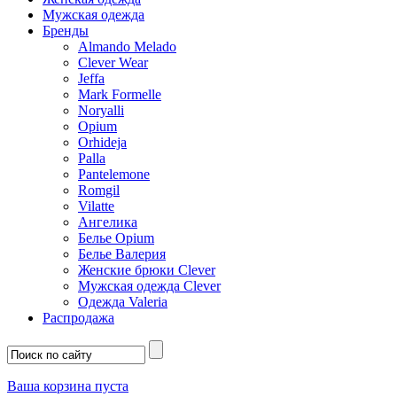
Мужская одежда
Бренды
Almando Melado
Clever Wear
Jeffa
Mark Formelle
Noryalli
Opium
Orhideja
Palla
Pantelemone
Romgil
Vilatte
Ангелика
Белье Opium
Белье Валерия
Женские брюки Clever
Мужская одежда Clever
Одежда Valeria
Распродажа
Ваша корзина пуста