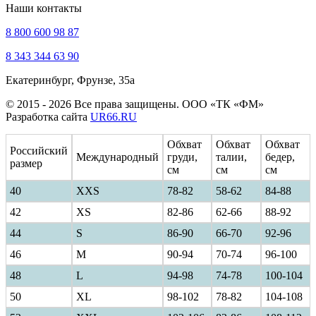
Наши контакты
8 800 600 98 87
8 343 344 63 90
Екатеринбург, Фрунзе, 35а
© 2015 - 2026 Все права защищены. ООО «ТК «ФМ»
Разработка сайта
UR66.RU
Обхват
Обхват
Обхват
Российский
Международный
груди,
талии,
бедер,
размер
см
см
см
40
ХXS
78-82
58-62
84-88
42
XS
82-86
62-66
88-92
44
S
86-90
66-70
92-96
46
M
90-94
70-74
96-100
48
L
94-98
74-78
100-104
50
XL
98-102
78-82
104-108