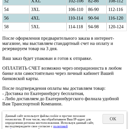
52
XXL
102-106
82-86
108-112
54
3XL
106-110
86-90
112-116
56
4XL
110-114
90-94
116-120
58
5XL
114-118
94-98
120-124
После оформления предварительного заказа в интернет-
магазине, мы выставляем стандартный счет на оплату и
резервируем товар на 3 дня.
Ваш заказ будет упакован и готов к отправке.
ОПЛАТИТЬ СЧЕТ возможно через операциониста в любом
банке или самостоятельно через личный кабинет Вашей
банковской карты.
После подтверждения оплаты мы доставляем товар:
- Доставка по Екатеринбургу бесплатная,
- Либо доставляем до Екатеринбургского филиала удобной
Вам Транспортной Компании.
Данный сайт использует файлы cookie и прочие похожие
ОК
технологии. В том числе, мы обрабатываем Ваш IP-адрес для
определения региона местоположения. Используя данный сайт,
вы подтверждаете свое согласие с
политикой