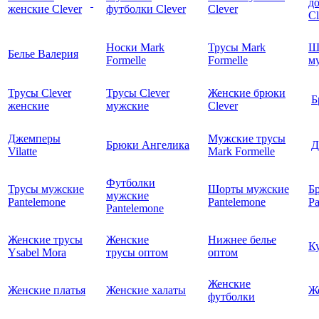
д
женские Clever
футболки Clever
Clever
C
Носки Mark
Трусы Mark
Ш
Белье Валерия
Formelle
Formelle
м
Трусы Clever
Трусы Clever
Женские брюки
Б
женские
мужские
Clever
Джемперы
Мужские трусы
Брюки Ангелика
Д
Vilatte
Mark Formelle
Футболки
Трусы мужские
Шорты мужские
Б
мужские
Pantelemone
Pantelemone
Pa
Pantelemone
Женские трусы
Женские
Нижнее белье
К
Ysabel Mora
трусы оптом
оптом
Женские
Женские платья
Женские халаты
Ж
футболки