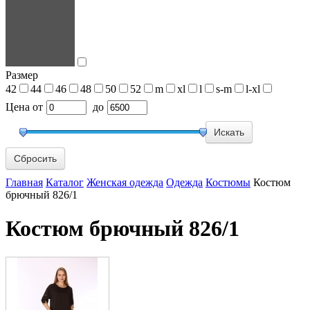
Размер
42
44
46
48
50
52
m
xl
l
s-m
l-xl
Цена
от
до
Сбросить
Главная
Каталог
Женская одежда
Одежда
Костюмы
Костюм
брючный 826/1
Костюм брючный 826/1