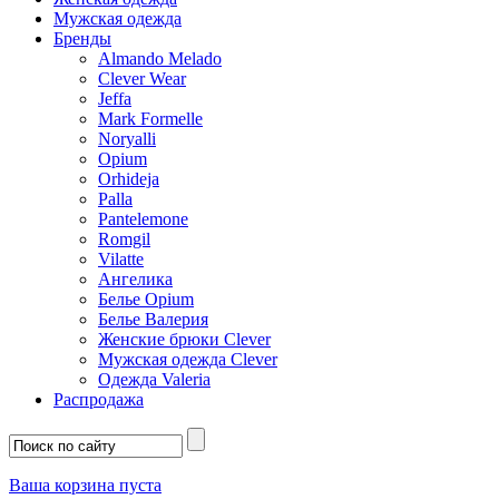
Мужская одежда
Бренды
Almando Melado
Clever Wear
Jeffa
Mark Formelle
Noryalli
Opium
Orhideja
Palla
Pantelemone
Romgil
Vilatte
Ангелика
Белье Opium
Белье Валерия
Женские брюки Clever
Мужская одежда Clever
Одежда Valeria
Распродажа
Ваша корзина пуста