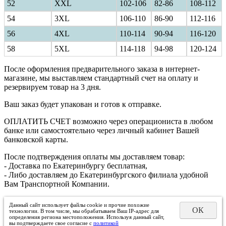
52
XXL
102-106
82-86
108-112
54
3XL
106-110
86-90
112-116
56
4XL
110-114
90-94
116-120
58
5XL
114-118
94-98
120-124
После оформления предварительного заказа в интернет-
магазине, мы выставляем стандартный счет на оплату и
резервируем товар на 3 дня.
Ваш заказ будет упакован и готов к отправке.
ОПЛАТИТЬ СЧЕТ возможно через операциониста в любом
банке или самостоятельно через личный кабинет Вашей
банковской карты.
После подтверждения оплаты мы доставляем товар:
- Доставка по Екатеринбургу бесплатная,
- Либо доставляем до Екатеринбургского филиала удобной
Вам Транспортной Компании.
Данный сайт использует файлы cookie и прочие похожие
ОК
технологии. В том числе, мы обрабатываем Ваш IP-адрес для
определения региона местоположения. Используя данный сайт,
вы подтверждаете свое согласие с
политикой