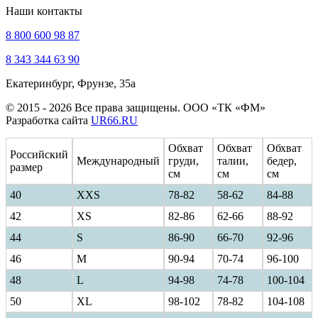
Наши контакты
8 800 600 98 87
8 343 344 63 90
Екатеринбург, Фрунзе, 35а
© 2015 - 2026 Все права защищены. ООО «ТК «ФМ»
Разработка сайта
UR66.RU
Обхват
Обхват
Обхват
Российский
Международный
груди,
талии,
бедер,
размер
см
см
см
40
ХXS
78-82
58-62
84-88
42
XS
82-86
62-66
88-92
44
S
86-90
66-70
92-96
46
M
90-94
70-74
96-100
48
L
94-98
74-78
100-104
50
XL
98-102
78-82
104-108