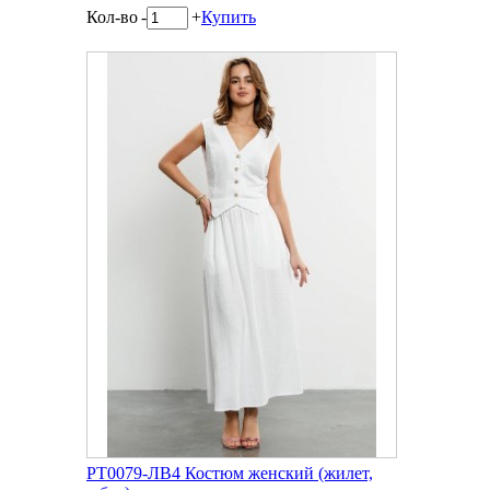
Кол-во
-
+
Купить
РТ0079-ЛВ4 Костюм женский (жилет,