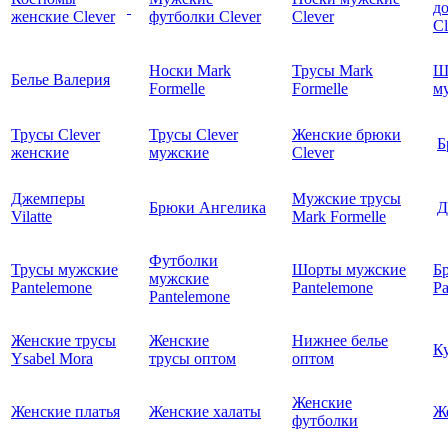
д
женские Clever
футболки Clever
Clever
C
Носки Mark
Трусы Mark
Ш
Белье Валерия
Formelle
Formelle
м
Трусы Clever
Трусы Clever
Женские брюки
Б
женские
мужские
Clever
Джемперы
Мужские трусы
Брюки Ангелика
Д
Vilatte
Mark Formelle
Футболки
Трусы мужские
Шорты мужские
Б
мужские
Pantelemone
Pantelemone
Pa
Pantelemone
Женские трусы
Женские
Нижнее белье
К
Ysabel Mora
трусы оптом
оптом
Женские
Женские платья
Женские халаты
Ж
футболки