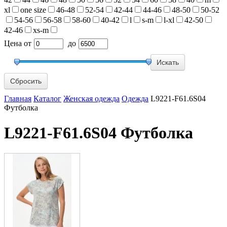
xl
one size
46-48
52-54
42-44
44-46
48-50
50-52
54-56
56-58
58-60
40-42
l
s-m
l-xl
42-50
42-46
xs-m
Цена
от
до
Сбросить
Главная
Каталог
Женская одежда
Одежда
L9221-F61.6S04
Футболка
L9221-F61.6S04 Футболка