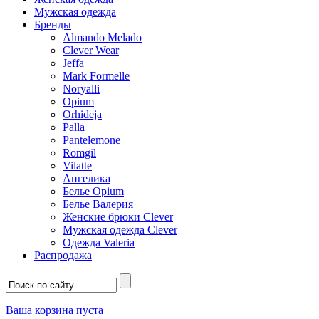
Мужская одежда
Бренды
Almando Melado
Clever Wear
Jeffa
Mark Formelle
Noryalli
Opium
Orhideja
Palla
Pantelemone
Romgil
Vilatte
Ангелика
Белье Opium
Белье Валерия
Женские брюки Clever
Мужская одежда Clever
Одежда Valeria
Распродажа
Ваша корзина пуста