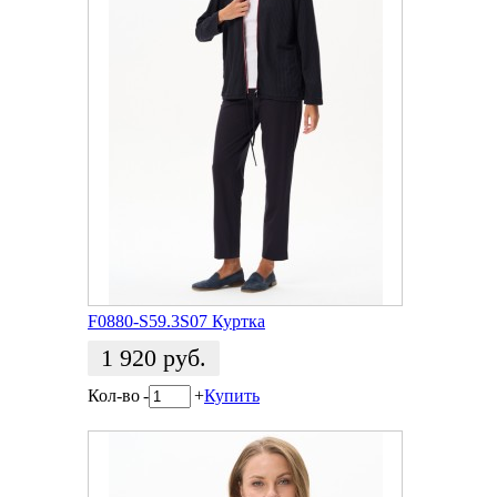
F0880-S59.3S07 Куртка
1 920
руб.
Кол-во
-
+
Купить