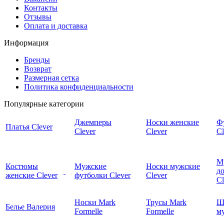
Контакты
Отзывы
Оплата и доставка
Информация
Бренды
Возврат
Размерная сетка
Политика конфиденциальности
Популярные категории
Джемперы
Носки женские
Ф
Платья Clever
Clever
Clever
Cl
М
Костюмы
Мужские
Носки мужские
д
женские Clever
футболки Clever
Clever
C
Носки Mark
Трусы Mark
Ш
Белье Валерия
Formelle
Formelle
м