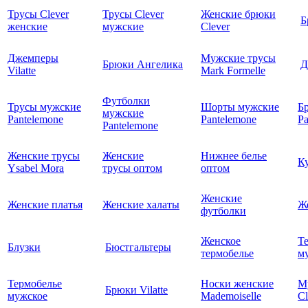
Трусы Clever
Трусы Clever
Женские брюки
Б
женские
мужские
Clever
Джемперы
Мужские трусы
Брюки Ангелика
Д
Vilatte
Mark Formelle
Футболки
Трусы мужские
Шорты мужские
Б
мужские
Pantelemone
Pantelemone
Pa
Pantelemone
Женские трусы
Женские
Нижнее белье
К
Ysabel Mora
трусы оптом
оптом
Женские
Женские платья
Женские халаты
Ж
футболки
Женское
Т
Блузки
Бюстгальтеры
термобелье
му
Термобелье
Носки женские
М
Брюки Vilatte
мужское
Mademoiselle
Cl