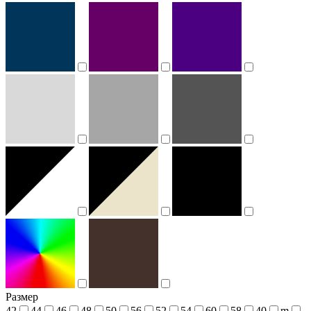
Размер
42
44
46
48
50
56
52
54
60
58
40
m