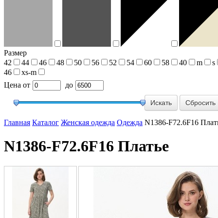
Размер
42
44
46
48
50
56
52
54
60
58
40
m
s
46
xs-m
Цена
от
до
Сбросить
Главная
Каталог
Женская одежда
Одежда
N1386-F72.6F16 Плат
N1386-F72.6F16 Платье