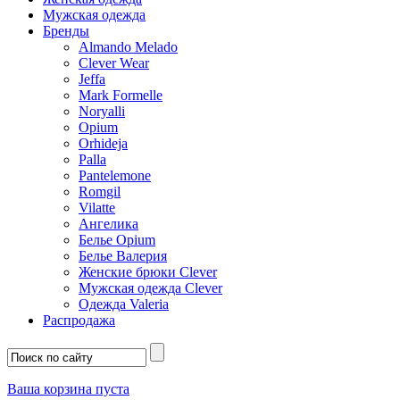
Мужская одежда
Бренды
Almando Melado
Clever Wear
Jeffa
Mark Formelle
Noryalli
Opium
Orhideja
Palla
Pantelemone
Romgil
Vilatte
Ангелика
Белье Opium
Белье Валерия
Женские брюки Clever
Мужская одежда Clever
Одежда Valeria
Распродажа
Ваша корзина пуста