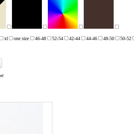
xl
one size
46-48
52-54
42-44
44-46
48-50
50-52
ье