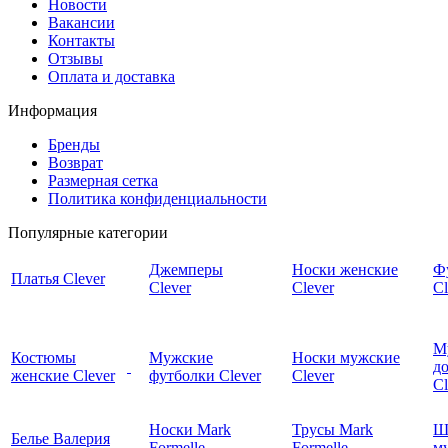
Новости
Вакансии
Контакты
Отзывы
Оплата и доставка
Информация
Бренды
Возврат
Размерная сетка
Политика конфиденциальности
Популярные категории
Джемперы
Носки женские
Ф
Платья Clever
Clever
Clever
Cl
М
Костюмы
Мужские
Носки мужские
д
женские Clever
футболки Clever
Clever
C
Носки Mark
Трусы Mark
Ш
Белье Валерия
Formelle
Formelle
м