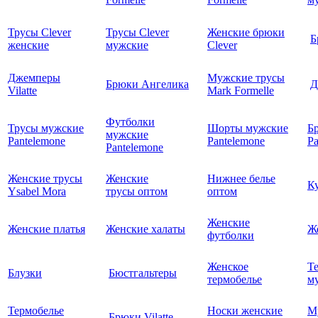
Трусы Clever
Трусы Clever
Женские брюки
Б
женские
мужские
Clever
Джемперы
Мужские трусы
Брюки Ангелика
Д
Vilatte
Mark Formelle
Футболки
Трусы мужские
Шорты мужские
Б
мужские
Pantelemone
Pantelemone
Pa
Pantelemone
Женские трусы
Женские
Нижнее белье
К
Ysabel Mora
трусы оптом
оптом
Женские
Женские платья
Женские халаты
Ж
футболки
Женское
Т
Блузки
Бюстгальтеры
термобелье
му
Термобелье
Носки женские
М
Брюки Vilatte