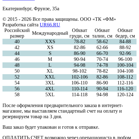
Екатеринбург, Фрунзе, 35а
© 2015 - 2026 Все права защищены. ООО «ТК «ФМ»
Разработка сайта
UR66.RU
Российский
Обхват
Обхват
Обхват
Международный
размер
груди, см
талии, см
бедер, см
40
ХXS
78-82
58-62
84-88
42
XS
82-86
62-66
88-92
44
S
86-90
66-70
92-96
46
M
90-94
70-74
96-100
48
L
94-98
74-78
100-104
50
XL
98-102
78-82
104-108
52
XXL
102-106
82-86
108-112
54
3XL
106-110
86-90
112-116
56
4XL
110-114
90-94
116-120
58
5XL
114-118
94-98
120-124
После оформления предварительного заказа в интернет-
магазине, мы выставляем стандартный счет на оплату и
резервируем товар на 3 дня.
Ваш заказ будет упакован и готов к отправке.
ОПЛАТИТЬ СЧЕТ возможно через операциониста в любом