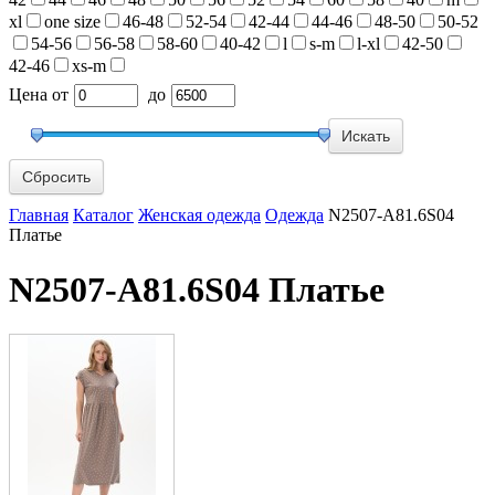
xl
one size
46-48
52-54
42-44
44-46
48-50
50-52
54-56
56-58
58-60
40-42
l
s-m
l-xl
42-50
42-46
xs-m
Цена
от
до
Сбросить
Главная
Каталог
Женская одежда
Одежда
N2507-A81.6S04
Платье
N2507-A81.6S04 Платье