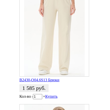
B2430-O04.6S13 Брюки
1 585
руб.
Кол-во
-
+
Купить