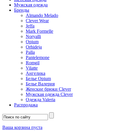
Мужская одежда
Бренды
Almando Melado
Clever Wear
Jeffa
Mark Formelle
Noryalli
Opium
Orhideja
Palla
Pantelemone
Romgil
Vilatte
Ангелика
Белье Opium
Белье Валерия
Женские брюки Clever
Мужская одежда Clever
Одежда Valeria
Распродажа
Ваша корзина пуста