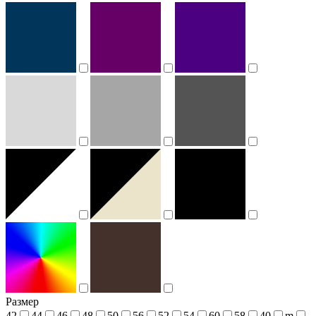
Размер
42
44
46
48
50
56
52
54
60
58
40
m