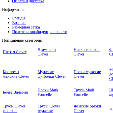
Оплата и доставка
Информация
Бренды
Возврат
Размерная сетка
Политика конфиденциальности
Популярные категории
Джемперы
Носки женские
Ф
Платья Clever
Clever
Clever
Cl
М
Костюмы
Мужские
Носки мужские
д
женские Clever
футболки Clever
Clever
C
Носки Mark
Трусы Mark
Ш
Белье Валерия
Formelle
Formelle
м
Трусы Clever
Трусы Clever
Женские брюки
Б
женские
мужские
Clever