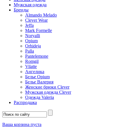
Мужская одежда
Бренды
Almando Melado
Clever Wear
Jeffa
Mark Formelle
Noryalli
Opium
Orhideja
Palla
Pantelemone
Romgil
Vilatte
Ангелика
Белье Opium
Белье Валерия
Женские брюки Clever
Мужская одежда Clever
Одежда Valeria
Распродажа
Ваша корзина пуста