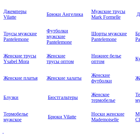
Джемперы
Мужские трусы
Брюки Ангелика
Д
Vilatte
Mark Formelle
Футболки
Трусы мужские
Шорты мужские
Б
мужские
Pantelemone
Pantelemone
Pa
Pantelemone
Женские трусы
Женские
Нижнее белье
К
Ysabel Mora
трусы оптом
оптом
Женские
Женские платья
Женские халаты
Ж
футболки
Женское
Т
Блузки
Бюстгальтеры
термобелье
му
Термобелье
Носки женские
М
Брюки Vilatte
мужское
Mademoiselle
Cl