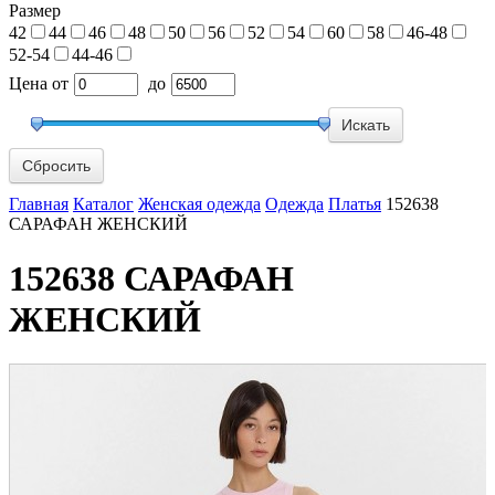
Размер
42
44
46
48
50
56
52
54
60
58
46-48
52-54
44-46
Цена
от
до
Сбросить
Главная
Каталог
Женская одежда
Одежда
Платья
152638
САРАФАН ЖЕНСКИЙ
152638 САРАФАН
ЖЕНСКИЙ