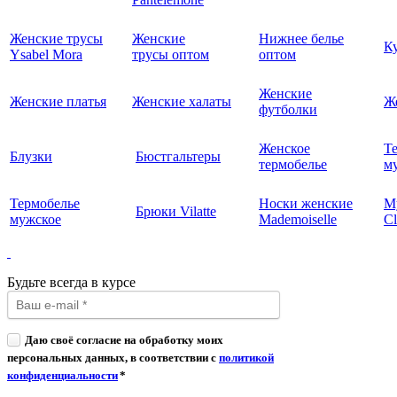
Женские трусы
Женские
Нижнее белье
К
Ysabel Mora
трусы оптом
оптом
Женские
Женские платья
Женские халаты
Ж
футболки
Женское
Т
Блузки
Бюстгальтеры
термобелье
му
Термобелье
Носки женские
М
Брюки Vilatte
мужское
Mademoiselle
Cl
Будьте всегда в курсе
Даю своё согласие на обработку моих
персональных данных, в соответствии с
политикой
конфиденциальности
*