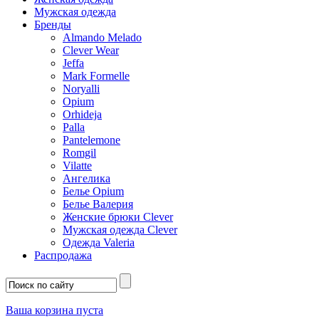
Мужская одежда
Бренды
Almando Melado
Clever Wear
Jeffa
Mark Formelle
Noryalli
Opium
Orhideja
Palla
Pantelemone
Romgil
Vilatte
Ангелика
Белье Opium
Белье Валерия
Женские брюки Clever
Мужская одежда Clever
Одежда Valeria
Распродажа
Ваша корзина пуста