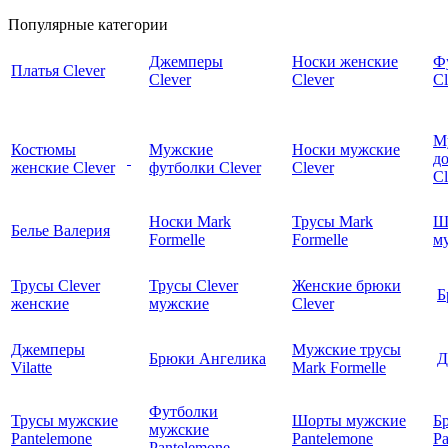
Популярные категории
Джемперы
Носки женские
Ф
Платья Clever
Clever
Clever
Cl
М
Костюмы
Мужские
Носки мужские
д
женские Clever
футболки Clever
Clever
C
Носки Mark
Трусы Mark
Ш
Белье Валерия
Formelle
Formelle
м
Трусы Clever
Трусы Clever
Женские брюки
Б
женские
мужские
Clever
Джемперы
Мужские трусы
Брюки Ангелика
Д
Vilatte
Mark Formelle
Футболки
Трусы мужские
Шорты мужские
Б
мужские
Pantelemone
Pantelemone
Pa
Pantelemone