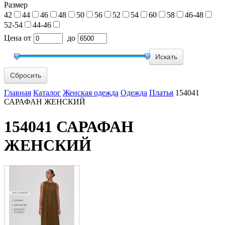
Размер
42
44
46
48
50
56
52
54
60
58
46-48
52-54
44-46
Цена
от
до
Сбросить
Главная
Каталог
Женская одежда
Одежда
Платья
154041
САРАФАН ЖЕНСКИЙ
154041 САРАФАН
ЖЕНСКИЙ