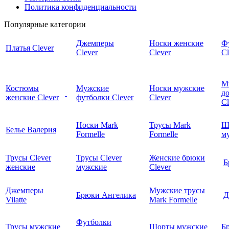
Политика конфиденциальности
Популярные категории
Джемперы
Носки женские
Ф
Платья Clever
Clever
Clever
Cl
М
Костюмы
Мужские
Носки мужские
д
женские Clever
футболки Clever
Clever
C
Носки Mark
Трусы Mark
Ш
Белье Валерия
Formelle
Formelle
м
Трусы Clever
Трусы Clever
Женские брюки
Б
женские
мужские
Clever
Джемперы
Мужские трусы
Брюки Ангелика
Д
Vilatte
Mark Formelle
Футболки
Трусы мужские
Шорты мужские
Б