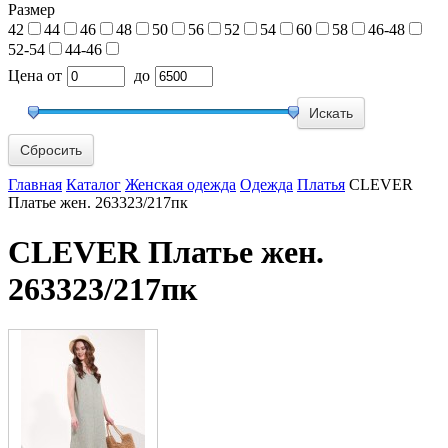
Размер
42
44
46
48
50
56
52
54
60
58
46-48
52-54
44-46
Цена
от
до
Сбросить
Главная
Каталог
Женская одежда
Одежда
Платья
CLEVER
Платье жен. 263323/217пк
CLEVER Платье жен.
263323/217пк