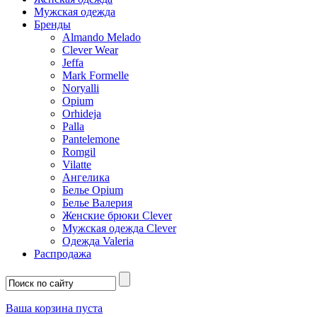
Мужская одежда
Бренды
Almando Melado
Clever Wear
Jeffa
Mark Formelle
Noryalli
Opium
Orhideja
Palla
Pantelemone
Romgil
Vilatte
Ангелика
Белье Opium
Белье Валерия
Женские брюки Clever
Мужская одежда Clever
Одежда Valeria
Распродажа
Ваша корзина пуста