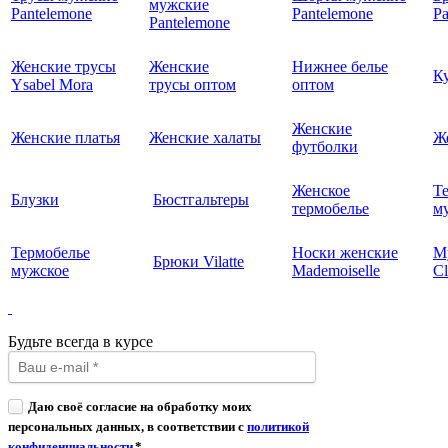
мужские
Pantelemone
Pantelemone
Pa
Pantelemone
Женские трусы
Женские
Нижнее белье
К
Ysabel Mora
трусы оптом
оптом
Женские
Женские платья
Женские халаты
Ж
футболки
Женское
Т
Блузки
Бюстгальтеры
термобелье
му
Термобелье
Носки женские
М
Брюки Vilatte
мужское
Mademoiselle
Cl
Будьте всегда в курсе
Даю своё согласие на обработку моих
персональных данных, в соответствии с
политикой
конфиденциальности
*