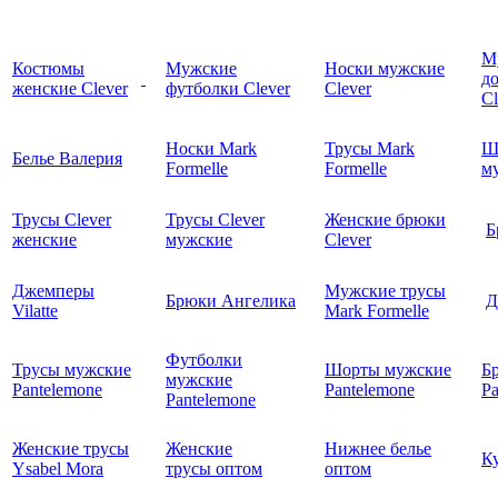
М
Костюмы
Мужские
Носки мужские
д
женские Clever
футболки Clever
Clever
C
Носки Mark
Трусы Mark
Ш
Белье Валерия
Formelle
Formelle
м
Трусы Clever
Трусы Clever
Женские брюки
Б
женские
мужские
Clever
Джемперы
Мужские трусы
Брюки Ангелика
Д
Vilatte
Mark Formelle
Футболки
Трусы мужские
Шорты мужские
Б
мужские
Pantelemone
Pantelemone
Pa
Pantelemone
Женские трусы
Женские
Нижнее белье
К
Ysabel Mora
трусы оптом
оптом