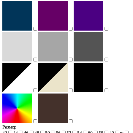
Размер
42
44
46
48
50
56
52
54
60
58
40
m