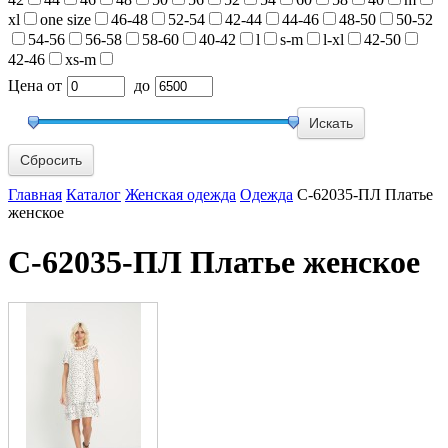
xl
one size
46-48
52-54
42-44
44-46
48-50
50-52
54-56
56-58
58-60
40-42
l
s-m
l-xl
42-50
42-46
xs-m
Цена
от
до
Сбросить
Главная
Каталог
Женская одежда
Одежда
С-62035-ПЛ Платье
женское
С-62035-ПЛ Платье женское