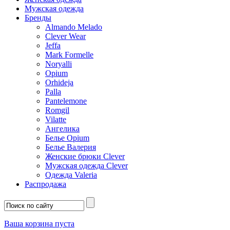
Мужская одежда
Бренды
Almando Melado
Clever Wear
Jeffa
Mark Formelle
Noryalli
Opium
Orhideja
Palla
Pantelemone
Romgil
Vilatte
Ангелика
Белье Opium
Белье Валерия
Женские брюки Clever
Мужская одежда Clever
Одежда Valeria
Распродажа
Ваша корзина пуста