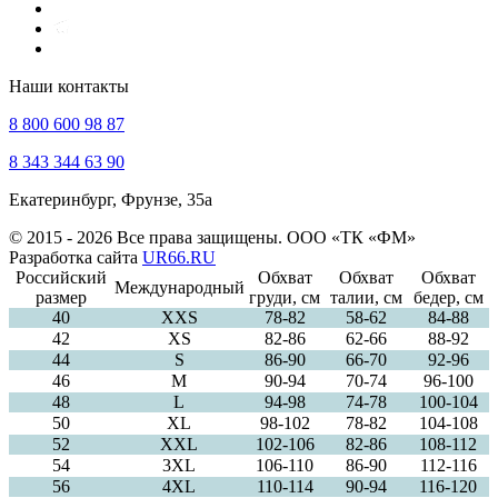
Наши контакты
8 800 600 98 87
8 343 344 63 90
Екатеринбург, Фрунзе, 35а
© 2015 - 2026 Все права защищены. ООО «ТК «ФМ»
Разработка сайта
UR66.RU
Российский
Обхват
Обхват
Обхват
Международный
размер
груди, см
талии, см
бедер, см
40
ХXS
78-82
58-62
84-88
42
XS
82-86
62-66
88-92
44
S
86-90
66-70
92-96
46
M
90-94
70-74
96-100
48
L
94-98
74-78
100-104
50
XL
98-102
78-82
104-108
52
XXL
102-106
82-86
108-112
54
3XL
106-110
86-90
112-116
56
4XL
110-114
90-94
116-120