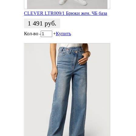
CLEVER LTR009/1 Брюки жен. ЧБ база
1 491
руб.
Кол-во
-
+
Купить