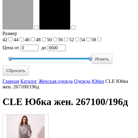
Размер
42
44
46
48
50
56
52
54
58
Цена
от
до
Сбросить
Главная
Каталог
Женская одежда
Одежда
Юбки
CLE Юбка
жен. 267100/196д
CLE Юбка жен. 267100/196д