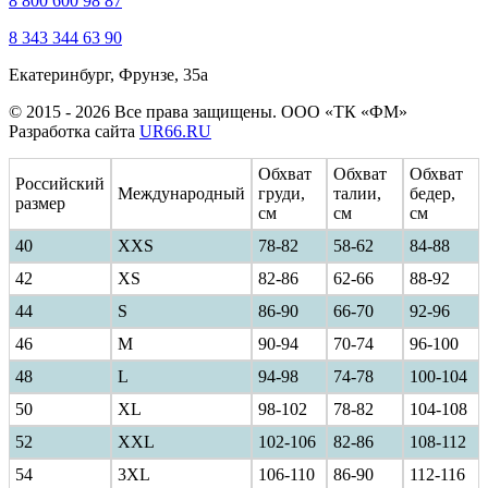
8 800 600 98 87
8 343 344 63 90
Екатеринбург, Фрунзе, 35а
© 2015 - 2026 Все права защищены. ООО «ТК «ФМ»
Разработка сайта
UR66.RU
Обхват
Обхват
Обхват
Российский
Международный
груди,
талии,
бедер,
размер
см
см
см
40
ХXS
78-82
58-62
84-88
42
XS
82-86
62-66
88-92
44
S
86-90
66-70
92-96
46
M
90-94
70-74
96-100
48
L
94-98
74-78
100-104
50
XL
98-102
78-82
104-108
52
XXL
102-106
82-86
108-112
54
3XL
106-110
86-90
112-116