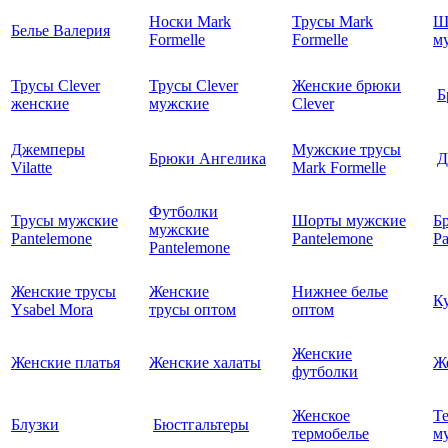
Носки Mark
Трусы Mark
Ш
Белье Валерия
Formelle
Formelle
м
Трусы Clever
Трусы Clever
Женские брюки
Б
женские
мужские
Clever
Джемперы
Мужские трусы
Брюки Ангелика
Д
Vilatte
Mark Formelle
Футболки
Трусы мужские
Шорты мужские
Б
мужские
Pantelemone
Pantelemone
Pa
Pantelemone
Женские трусы
Женские
Нижнее белье
К
Ysabel Mora
трусы оптом
оптом
Женские
Женские платья
Женские халаты
Ж
футболки
Женское
Т
Блузки
Бюстгальтеры
термобелье
му