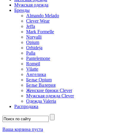
Мужская одежда
Бренды
Almando Melado
Clever Wear
Jeffa
Mark Formelle
Noryalli
Opium
Orhideja
Palla
Pantelemone
Romgil
Vilatte
Ангелика
Белье Opium
Белье Валерия
Женские брюки Clever
Мужская одежда Clever
Одежда Valeria
Распродажа
Ваша корзина пуста