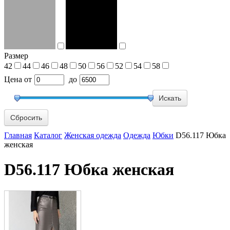
Размер
42
44
46
48
50
56
52
54
58
Цена
от
до
Сбросить
Главная
Каталог
Женская одежда
Одежда
Юбки
D56.117 Юбка
женская
D56.117 Юбка женская