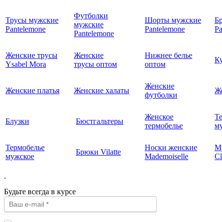
Футболки
Трусы мужские
Шорты мужские
Б
мужские
Pantelemone
Pantelemone
Pa
Pantelemone
Женские трусы
Женские
Нижнее белье
К
Ysabel Mora
трусы оптом
оптом
Женские
Женские платья
Женские халаты
Ж
футболки
Женское
Т
Блузки
Бюстгальтеры
термобелье
му
Термобелье
Носки женские
М
Брюки Vilatte
мужское
Mademoiselle
Cl
Будьте всегда в курсе