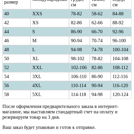
размер
см
см
см
40
ХXS
78-82
58-62
84-88
42
XS
82-86
62-66
88-92
44
S
86-90
66-70
92-96
46
M
90-94
70-74
96-100
48
L
94-98
74-78
100-104
50
XL
98-102
78-82
104-108
52
XXL
102-106
82-86
108-112
54
3XL
106-110
86-90
112-116
56
4XL
110-114
90-94
116-120
58
5XL
114-118
94-98
120-124
После оформления предварительного заказа в интернет-
магазине, мы выставляем стандартный счет на оплату и
резервируем товар на 3 дня.
Ваш заказ будет упакован и готов к отправке.