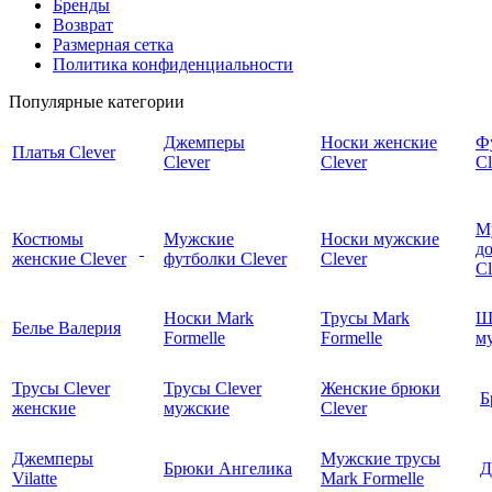
Бренды
Возврат
Размерная сетка
Политика конфиденциальности
Популярные категории
Джемперы
Носки женские
Ф
Платья Clever
Clever
Clever
Cl
М
Костюмы
Мужские
Носки мужские
д
женские Clever
футболки Clever
Clever
C
Носки Mark
Трусы Mark
Ш
Белье Валерия
Formelle
Formelle
м
Трусы Clever
Трусы Clever
Женские брюки
Б
женские
мужские
Clever
Джемперы
Мужские трусы
Брюки Ангелика
Д
Vilatte
Mark Formelle