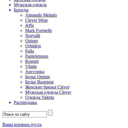
Мужская одежда
Бренды
Almando Melado
Clever Wear
Jeffa
Mark Formelle
Noryalli
Opium
Orhideja
Palla
Pantelemone
Romgil
Vilatte
Ангелика
Белье Opium
Белье Валерия
Женские брюки Clever
Мужская одежда Clever
Одежда Valeria
Распродажа
Ваша корзина пуста