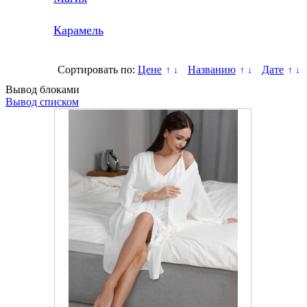
Карамель
Сортировать по:
Цене
Названию
Дате
↑
↓
↑
↓
↑
↓
Вывод блоками
Вывод списком