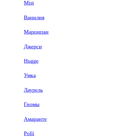
Mist
Ванилия
Марципан
Джерси
Hugge
Умка
Лаурель
Гномы
Амаранте
Polli