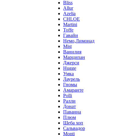
Bliss
Allur
Azelia
CHLOE
Martini
Toffe
Гавайи
Немо,Лимонад
Mist
Ванилия
Марципан
Джерси
Hugge
Умка
Лаурель
Гномы
Амаранте
Polli
Ралли
Донат
Паванна
Плюм
Шеба хоп
Сальвадор
Monti