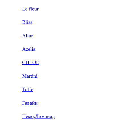
Le fleur
Bliss
Allur
Azelia
CHLOE
Martini
Toffe
Гавайи
Немо,Лимонад