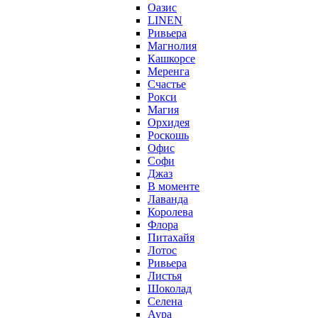
Оазис
LINEN
Ривьера
Магнолия
Кашкорсе
Меренга
Счастье
Рокси
Магия
Орхидея
Роскошь
Офис
Софи
Джаз
В моменте
Лаванда
Королева
Флора
Питахайя
Лотос
Ривьера
Листья
Шоколад
Селена
Аура