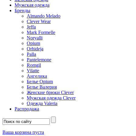
Мужская одежда
Бренды
Almando Melado
Clever Wear
Jeffa
Mark Formelle
Noryalli
Opium
Orhideja
Palla
Pantelemone
Romgil
Vilatte
Ангелика
Белье Opium
Белье Валерия
Женские брюки Clever
Мужская одежда Clever
Одежда Valeria
Распродажа
Ваша корзина пуста