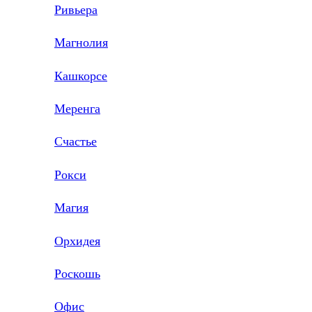
Ривьера
Магнолия
Кашкорсе
Меренга
Счастье
Рокси
Магия
Орхидея
Роскошь
Офис