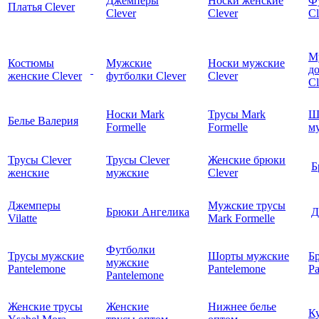
Джемперы
Носки женские
Ф
Платья Clever
Clever
Clever
Cl
М
Костюмы
Мужские
Носки мужские
д
женские Clever
футболки Clever
Clever
C
Носки Mark
Трусы Mark
Ш
Белье Валерия
Formelle
Formelle
м
Трусы Clever
Трусы Clever
Женские брюки
Б
женские
мужские
Clever
Джемперы
Мужские трусы
Брюки Ангелика
Д
Vilatte
Mark Formelle
Футболки
Трусы мужские
Шорты мужские
Б
мужские
Pantelemone
Pantelemone
Pa
Pantelemone
Женские трусы
Женские
Нижнее белье
К