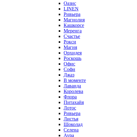
Оазис
LINEN
Ривьера
Магнолия
Кашкорсе
Меренга
Счастье
Рокси
Магия
Орхидея
Роскошь
Офис
Софи
Джаз
В моменте
Лаванда
Королева
Флора
Питахайя
Лотос
Ривьера
Листья
Шоколад
Селена
Аура