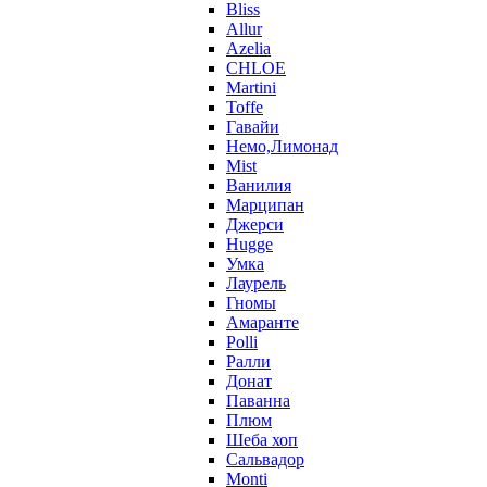
Bliss
Allur
Azelia
CHLOE
Martini
Toffe
Гавайи
Немо,Лимонад
Mist
Ванилия
Марципан
Джерси
Hugge
Умка
Лаурель
Гномы
Амаранте
Polli
Ралли
Донат
Паванна
Плюм
Шеба хоп
Сальвадор
Monti