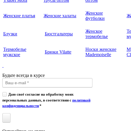
Ysabel Mora
трусы оптом
оптом
Женские
Женские платья
Женские халаты
Ж
футболки
Женское
Т
Блузки
Бюстгальтеры
термобелье
му
Термобелье
Носки женские
М
Брюки Vilatte
мужское
Mademoiselle
Cl
Будьте всегда в курсе
Даю своё согласие на обработку моих
персональных данных, в соответствии с
политикой
конфиденциальности
*