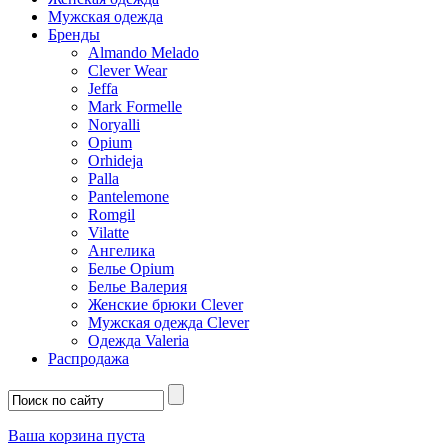
Мужская одежда
Бренды
Almando Melado
Clever Wear
Jeffa
Mark Formelle
Noryalli
Opium
Orhideja
Palla
Pantelemone
Romgil
Vilatte
Ангелика
Белье Opium
Белье Валерия
Женские брюки Clever
Мужская одежда Clever
Одежда Valeria
Распродажа
Ваша корзина пуста