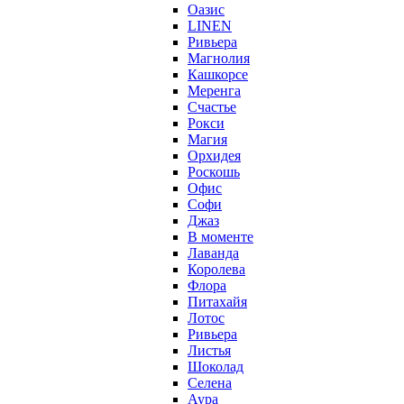
Оазис
LINEN
Ривьера
Магнолия
Кашкорсе
Меренга
Счастье
Рокси
Магия
Орхидея
Роскошь
Офис
Софи
Джаз
В моменте
Лаванда
Королева
Флора
Питахайя
Лотос
Ривьера
Листья
Шоколад
Селена
Аура