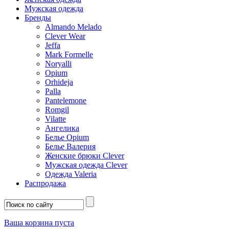
Мужская одежда
Бренды
Almando Melado
Clever Wear
Jeffa
Mark Formelle
Noryalli
Opium
Orhideja
Palla
Pantelemone
Romgil
Vilatte
Ангелика
Белье Opium
Белье Валерия
Женские брюки Clever
Мужская одежда Clever
Одежда Valeria
Распродажа
Ваша корзина пуста