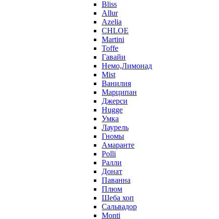
Bliss
Allur
Azelia
CHLOE
Martini
Toffe
Гавайи
Немо,Лимонад
Mist
Ванилия
Марципан
Джерси
Hugge
Умка
Лаурель
Гномы
Амаранте
Polli
Ралли
Донат
Паванна
Плюм
Шеба хоп
Сальвадор
Monti