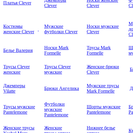
Джемперы
Носки женские
Ф
Платья Clever
Clever
Clever
Cl
М
Костюмы
Мужские
Носки мужские
д
женские Clever
футболки Clever
Clever
C
Носки Mark
Трусы Mark
Ш
Белье Валерия
Formelle
Formelle
м
Трусы Clever
Трусы Clever
Женские брюки
Б
женские
мужские
Clever
Джемперы
Мужские трусы
Брюки Ангелика
Д
Vilatte
Mark Formelle
Футболки
Трусы мужские
Шорты мужские
Б
мужские
Pantelemone
Pantelemone
Pa
Pantelemone
Женские трусы
Женские
Нижнее белье
К