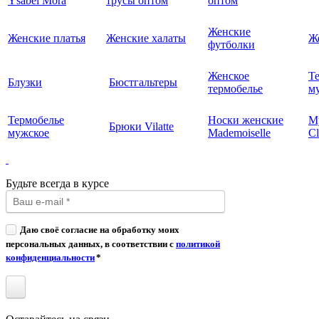
Ysabel Mora
трусы оптом
оптом
Женские
Женские платья
Женские халаты
Ж
футболки
Женское
Т
Блузки
Бюстгальтеры
термобелье
му
Термобелье
Носки женские
М
Брюки Vilatte
мужское
Mademoiselle
Cl
Будьте всегда в курсе
Даю своё согласие на обработку моих
персональных данных, в соответствии с
политикой
конфиденциальности
*