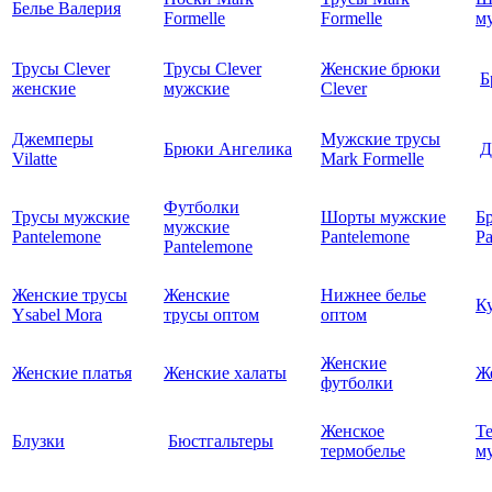
Белье Валерия
Formelle
Formelle
м
Трусы Clever
Трусы Clever
Женские брюки
Б
женские
мужские
Clever
Джемперы
Мужские трусы
Брюки Ангелика
Д
Vilatte
Mark Formelle
Футболки
Трусы мужские
Шорты мужские
Б
мужские
Pantelemone
Pantelemone
Pa
Pantelemone
Женские трусы
Женские
Нижнее белье
К
Ysabel Mora
трусы оптом
оптом
Женские
Женские платья
Женские халаты
Ж
футболки
Женское
Т
Блузки
Бюстгальтеры
термобелье
му