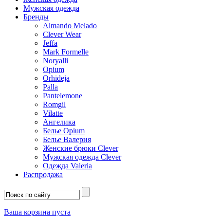
Мужская одежда
Бренды
Almando Melado
Clever Wear
Jeffa
Mark Formelle
Noryalli
Opium
Orhideja
Palla
Pantelemone
Romgil
Vilatte
Ангелика
Белье Opium
Белье Валерия
Женские брюки Clever
Мужская одежда Clever
Одежда Valeria
Распродажа
Ваша корзина пуста