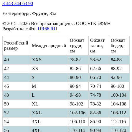
8 343 344 63 90
Екатеринбург, Фрунзе, 35а
© 2015 - 2026 Все права защищены. ООО «ТК «ФМ»
Разработка сайта
UR66.RU
Обхват
Обхват
Обхват
Российский
Международный
груди,
талии,
бедер,
размер
см
см
см
40
ХXS
78-82
58-62
84-88
42
XS
82-86
62-66
88-92
44
S
86-90
66-70
92-96
46
M
90-94
70-74
96-100
48
L
94-98
74-78
100-104
50
XL
98-102
78-82
104-108
52
XXL
102-106
82-86
108-112
54
3XL
106-110
86-90
112-116
56
4XL
110-114
90-94
116-120