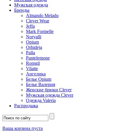
Мужская одежда
Бренды
Almando Melado
Clever Wear
Jeffa
Mark Formelle
Noryalli
Opium
Orhideja
Palla
Pantelemone
Romgil
Vilatte
Ангелика
Белье Opium
Белье Валерия
Женские брюки Clever
Мужская одежда Clever
Одежда Valeria
Распродажа
Ваша корзина пуста