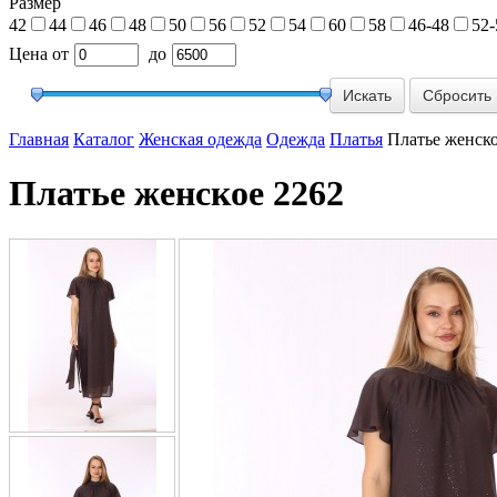
Размер
42
44
46
48
50
56
52
54
60
58
46-48
52-
Цена
от
до
Сбросить
Главная
Каталог
Женская одежда
Одежда
Платья
Платье женско
Платье женское 2262