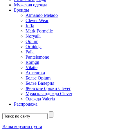
Мужская одежда
Бренды
Almando Melado
Clever Wear
Jeffa
Mark Formelle
Noryalli
Opium
Orhideja
Palla
Pantelemone
Romgil
Vilatte
Ангелика
Белье Opium
Белье Валерия
Женские брюки Clever
Мужская одежда Clever
Одежда Valeria
Распродажа
Ваша корзина пуста