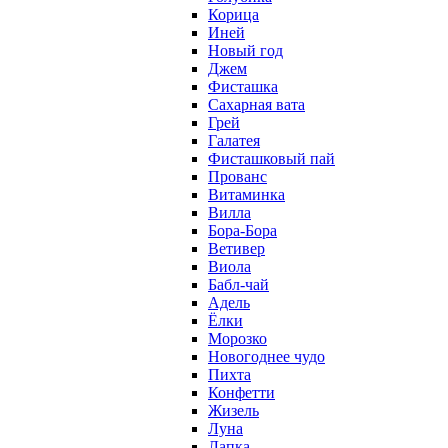
Корица
Иней
Новый год
Джем
Фисташка
Сахарная вата
Грей
Галатея
Фисташковый пай
Прованс
Витаминка
Вилла
Бора-Бора
Ветивер
Виола
Бабл-чай
Адель
Ёлки
Морозко
Новогоднее чудо
Пихта
Конфетти
Жизель
Луна
Лапка