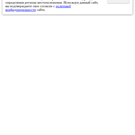
определения региона местоположения. Используя данный сайт,
вы подтверждаете свое согласие с
политикой
конфиденциальности
сайта.