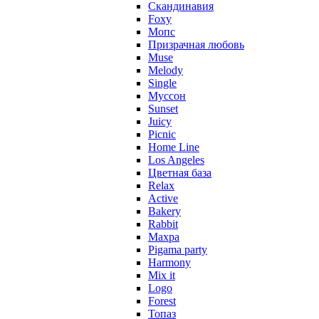
Скандинавия
Foxy
Мопс
Призрачная любовь
Muse
Melody
Single
Муссон
Sunset
Juicy
Picnic
Home Line
Los Angeles
Цветная база
Relax
Active
Bakery
Rabbit
Махра
Pigama party
Harmony
Mix it
Logo
Forest
Топаз