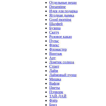
Отдельные вещи
Dreamtime
Идея для подарка
Ягодная дымка
Good morning
Шалфей
Бузина
Скетч
Розовое какао
Пульс
Флекс
Фломастер
Винтаж
Арт
Ломтик солнца
Стрит
Лайм
Лаймовый пунш
Мишка
Вафля
Цветы
Пэчворк
ТАЙ-ДАЙ
Флёр
Бриз