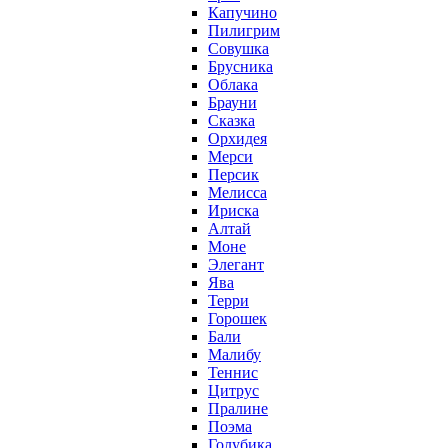
Капучино
Пилигрим
Совушка
Брусника
Облака
Брауни
Сказка
Орхидея
Мерси
Персик
Мелисса
Ириска
Алтай
Моне
Элегант
Ява
Терри
Горошек
Бали
Малибу
Теннис
Цитрус
Пралине
Поэма
Голубика