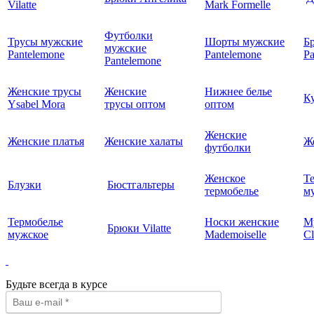
Vilatte
Mark Formelle
Футболки
Трусы мужские
Шорты мужские
Б
мужские
Pantelemone
Pantelemone
Pa
Pantelemone
Женские трусы
Женские
Нижнее белье
К
Ysabel Mora
трусы оптом
оптом
Женские
Женские платья
Женские халаты
Ж
футболки
Женское
Т
Блузки
Бюстгальтеры
термобелье
му
Термобелье
Носки женские
М
Брюки Vilatte
мужское
Mademoiselle
Cl
Будьте всегда в курсе