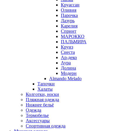
Круассан
Оливия
Парочка
Лазурь
Карелия
Спринт
МАРОККО
ПАЛЬМИРА
Круиз
Сиеста
Ар-деко
Аура
Долина
Модерн
Almando Melado
Тапочки
Халаты
Колготки, носки
Пляжная одежда
Нижнее бельё
Одежда
Термобелье
Аксессуары
Спортивная одежда