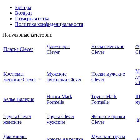
Бренды
Возврат
Размерная сетка
Политика конфиденциальности
Популярные категории
Джемперы
Носки женские
Ф
Платья Clever
Clever
Clever
Cl
М
Костюмы
Мужские
Носки мужские
д
женские Clever
футболки Clever
Clever
C
Носки Mark
Трусы Mark
Ш
Белье Валерия
Formelle
Formelle
м
Трусы Clever
Трусы Clever
Женские брюки
Б
женские
мужские
Clever
Джемперы
Мужские трусы
Брюки Ангелика
Д