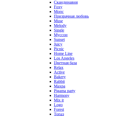
Скандинавия
Foxy
Мопс
Призрачная любовь
Muse
Melody
Single
Муссон
Sunset
Juicy
Picnic
Home Line
Los Angeles
Цветная база
Relax
Active
Bakery
Rabbit
Махра
Pigama party
Harmony
Mix it
Logo
Forest
Топаз