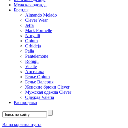
Мужская одежда
Бренды
Almando Melado
Clever Wear
Jeffa
Mark Formelle
Noryalli
Opium
Orhideja
Palla
Pantelemone
Romgil
Vilatte
Ангелика
Белье Opium
Белье Валерия
Женские брюки Clever
Мужская одежда Clever
Одежда Valeria
Распродажа
Ваша корзина пуста