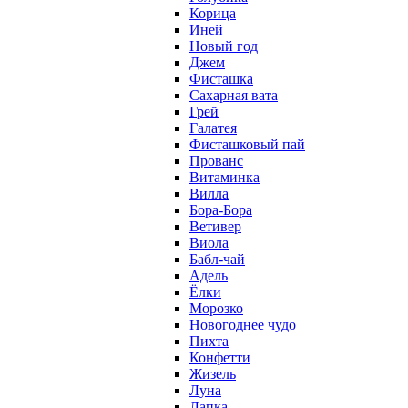
Корица
Иней
Новый год
Джем
Фисташка
Сахарная вата
Грей
Галатея
Фисташковый пай
Прованс
Витаминка
Вилла
Бора-Бора
Ветивер
Виола
Бабл-чай
Адель
Ёлки
Морозко
Новогоднее чудо
Пихта
Конфетти
Жизель
Луна
Лапка