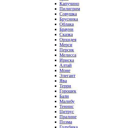
Капучино
Пилигрим
Совушка
Брусника
Облака
Брауни
Сказка
Орхидея
Мерси
Персик
Мелисса
Ириска
Алтай
Моне
Элегант
Ява
Терри
Горошек
Бали
Малибу
Теннис
Цитрус
Пралине
Поэма
Голубика