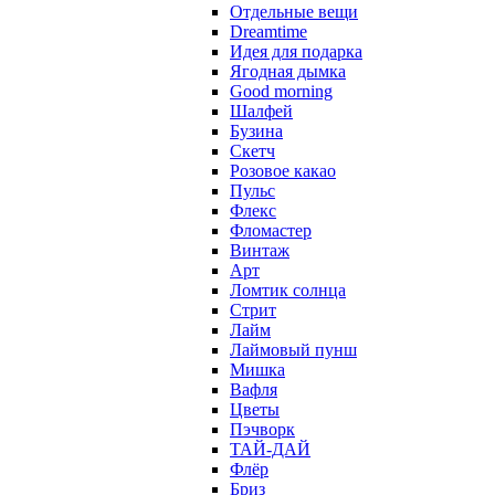
Отдельные вещи
Dreamtime
Идея для подарка
Ягодная дымка
Good morning
Шалфей
Бузина
Скетч
Розовое какао
Пульс
Флекс
Фломастер
Винтаж
Арт
Ломтик солнца
Стрит
Лайм
Лаймовый пунш
Мишка
Вафля
Цветы
Пэчворк
ТАЙ-ДАЙ
Флёр
Бриз