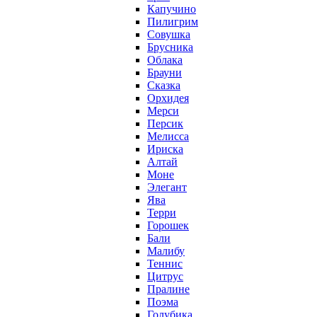
Капучино
Пилигрим
Совушка
Брусника
Облака
Брауни
Сказка
Орхидея
Мерси
Персик
Мелисса
Ириска
Алтай
Моне
Элегант
Ява
Терри
Горошек
Бали
Малибу
Теннис
Цитрус
Пралине
Поэма
Голубика