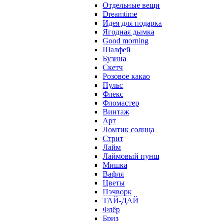
Отдельные вещи
Dreamtime
Идея для подарка
Ягодная дымка
Good morning
Шалфей
Бузина
Скетч
Розовое какао
Пульс
Флекс
Фломастер
Винтаж
Арт
Ломтик солнца
Стрит
Лайм
Лаймовый пунш
Мишка
Вафля
Цветы
Пэчворк
ТАЙ-ДАЙ
Флёр
Бриз