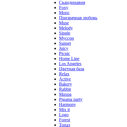
Скандинавия
Foxy
Мопс
Призрачная любовь
Muse
Melody
Single
Муссон
Sunset
Juicy
Picnic
Home Line
Los Angeles
Цветная база
Relax
Active
Bakery
Rabbit
Махра
Pigama party
Harmony
Mix it
Logo
Forest
Топаз