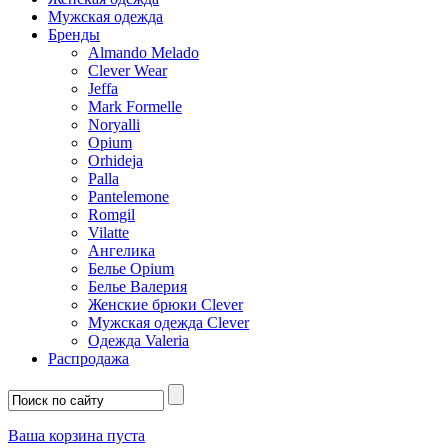
Мужская одежда
Бренды
Almando Melado
Clever Wear
Jeffa
Mark Formelle
Noryalli
Opium
Orhideja
Palla
Pantelemone
Romgil
Vilatte
Ангелика
Белье Opium
Белье Валерия
Женские брюки Clever
Мужская одежда Clever
Одежда Valeria
Распродажа
Ваша корзина пуста