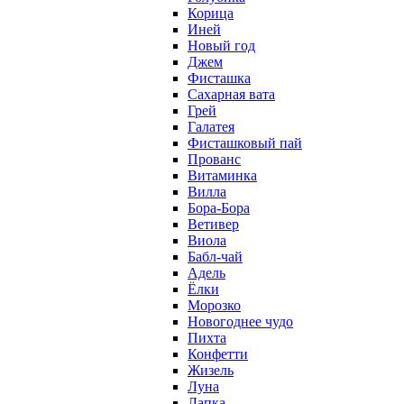
Корица
Иней
Новый год
Джем
Фисташка
Сахарная вата
Грей
Галатея
Фисташковый пай
Прованс
Витаминка
Вилла
Бора-Бора
Ветивер
Виола
Бабл-чай
Адель
Ёлки
Морозко
Новогоднее чудо
Пихта
Конфетти
Жизель
Луна
Лапка