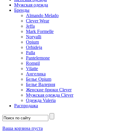
Мужская одежда
Бренды
Almando Melado
Clever Wear
Jeffa
Mark Formelle
Noryalli
Opium
Orhideja
Palla
Pantelemone
Romgil
Vilatte
Ангелика
Белье Opium
Белье Валерия
Женские брюки Clever
Мужская одежда Clever
Одежда Valeria
Распродажа
Ваша корзина пуста