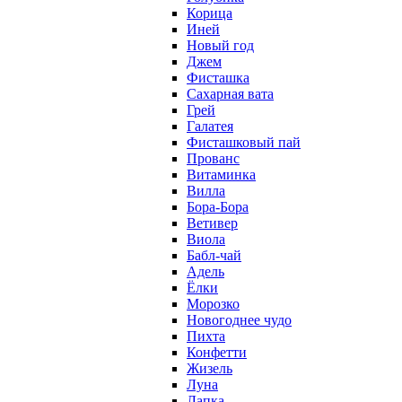
Корица
Иней
Новый год
Джем
Фисташка
Сахарная вата
Грей
Галатея
Фисташковый пай
Прованс
Витаминка
Вилла
Бора-Бора
Ветивер
Виола
Бабл-чай
Адель
Ёлки
Морозко
Новогоднее чудо
Пихта
Конфетти
Жизель
Луна
Лапка