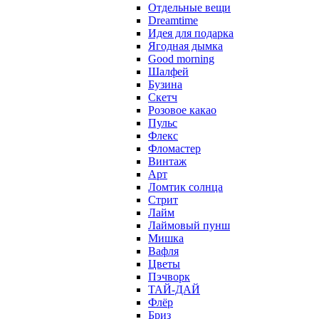
Отдельные вещи
Dreamtime
Идея для подарка
Ягодная дымка
Good morning
Шалфей
Бузина
Скетч
Розовое какао
Пульс
Флекс
Фломастер
Винтаж
Арт
Ломтик солнца
Стрит
Лайм
Лаймовый пунш
Мишка
Вафля
Цветы
Пэчворк
ТАЙ-ДАЙ
Флёр
Бриз