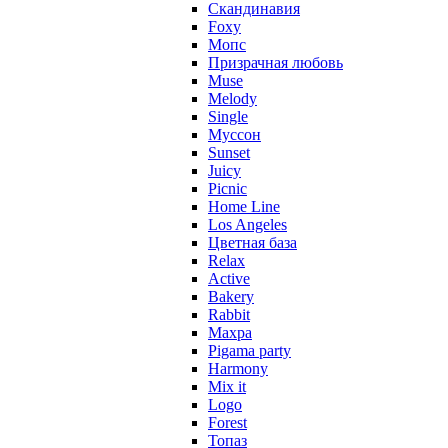
Скандинавия
Foxy
Мопс
Призрачная любовь
Muse
Melody
Single
Муссон
Sunset
Juicy
Picnic
Home Line
Los Angeles
Цветная база
Relax
Active
Bakery
Rabbit
Махра
Pigama party
Harmony
Mix it
Logo
Forest
Топаз