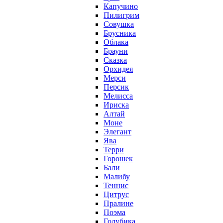
Капучино
Пилигрим
Совушка
Брусника
Облака
Брауни
Сказка
Орхидея
Мерси
Персик
Мелисса
Ириска
Алтай
Моне
Элегант
Ява
Терри
Горошек
Бали
Малибу
Теннис
Цитрус
Пралине
Поэма
Голубика